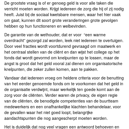
De grootste vraag is of er genoeg geld is voor alle taken die
verricht moeten worden. Krijgt iedereen de zorg die hij of zij nodig
heeft. Juist bij de sociaal kwetsbare mensen, waar het hier vaak
om gaat, kunnen dit soort grote veranderingen grote gevolgen
hebben op hun functioneren en welbevinden.
De garantie van de wethouder, dat er voor “een warme
overdracht” gezorgd zal worden, leek niet iedereen te overtuigen.
Door veel fracties wordt voortdurend gevraagd om maatwerk en
het centraal stellen van de cliënt en dan wijst het college op het
fonds dat wordt gevormd om knelpunten op te lossen, maar de
angst is groot dat het geld vooral zal dienen om organisatorische
knelpunten, die zeker zullen komen, aan te pakken.
Vandaar dat iedereen vroeg om heldere criteria voor de benutting
van het eerder genoemde fonds om te voorkomen dat het geld in
de organisatie verdwijnt, maar werkelijk ten goede komt aan de
zorg voor de cliënten. Verder waren de privacy, de eigen regie
van de cliënten, de benodigde competenties van de buurtteam
medewerkers en een onafhankelijke klachten behandelaar, voor
de gevallen waar het niet goed loopt, belangrijke
aandachtspunten die nog aangescherpt moeten worden.
Het is duidelijk dat nog veel vragen een antwoord behoeven en