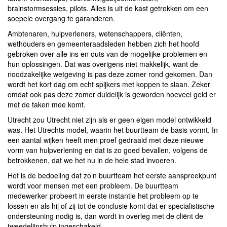
brainstormsessies, pilots. Alles is uit de kast getrokken om een
soepele overgang te garanderen.
Ambtenaren, hulpverleners, wetenschappers, cliënten,
wethouders en gemeenteraadsleden hebben zich het hoofd
gebroken over alle ins en outs van de mogelijke problemen en
hun oplossingen. Dat was overigens niet makkelijk, want de
noodzakelijke wetgeving is pas deze zomer rond gekomen. Dan
wordt het kort dag om echt spijkers met koppen te slaan. Zeker
omdat ook pas deze zomer duidelijk is geworden hoeveel geld er
met de taken mee komt.
Utrecht zou Utrecht niet zijn als er geen eigen model ontwikkeld
was. Het Utrechts model, waarin het buurtteam de basis vormt. In
een aantal wijken heeft men proef gedraaid met deze nieuwe
vorm van hulpverlening en dat is zo goed bevallen, volgens de
betrokkenen, dat we het nu in de hele stad invoeren.
Het is de bedoeling dat zo’n buurtteam het eerste aanspreekpunt
wordt voor mensen met een probleem. De buurtteam
medewerker probeert in eerste instantie het probleem op te
lossen en als hij of zij tot de conclusie komt dat er specialistische
ondersteuning nodig is, dan wordt in overleg met de cliënt de
tweedelijnshulp ingeschakeld.