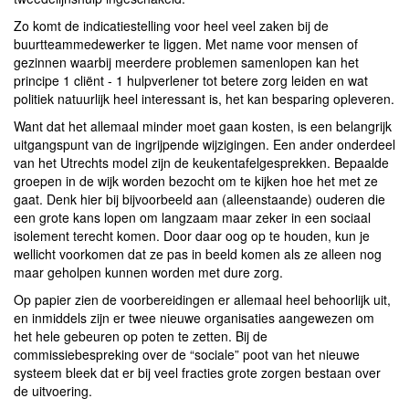
Zo komt de indicatiestelling voor heel veel zaken bij de
buurtteammedewerker te liggen. Met name voor mensen of
gezinnen waarbij meerdere problemen samenlopen kan het
principe 1 cliënt - 1 hulpverlener tot betere zorg leiden en wat
politiek natuurlijk heel interessant is, het kan besparing opleveren.
Want dat het allemaal minder moet gaan kosten, is een belangrijk
uitgangspunt van de ingrijpende wijzigingen. Een ander onderdeel
van het Utrechts model zijn de keukentafelgesprekken. Bepaalde
groepen in de wijk worden bezocht om te kijken hoe het met ze
gaat. Denk hier bij bijvoorbeeld aan (alleenstaande) ouderen die
een grote kans lopen om langzaam maar zeker in een sociaal
isolement terecht komen. Door daar oog op te houden, kun je
wellicht voorkomen dat ze pas in beeld komen als ze alleen nog
maar geholpen kunnen worden met dure zorg.
Op papier zien de voorbereidingen er allemaal heel behoorlijk uit,
en inmiddels zijn er twee nieuwe organisaties aangewezen om
het hele gebeuren op poten te zetten. Bij de
commissiebespreking over de “sociale” poot van het nieuwe
systeem bleek dat er bij veel fracties grote zorgen bestaan over
de uitvoering.