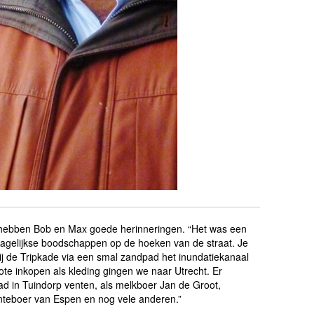
tig hebben Bob en Max goede herinneringen. “Het was een
e dagelijkse boodschappen op de hoeken van de straat. Je
j de Tripkade via een smal zandpad het inundatiekanaal
rote inkopen als kleding gingen we naar Utrecht. Er
tad in Tuindorp venten, als melkboer Jan de Groot,
nteboer van Espen en nog vele anderen.”