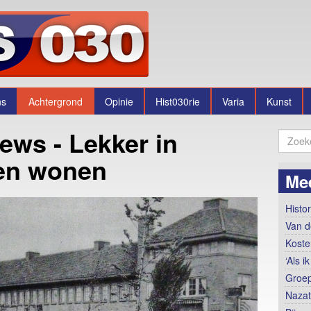
ns
Achtergrond
Opinie
Hist030rie
Varia
Kunst
ews - Lekker in
ven wonen
Me
Histo
Van d
Koste
‘Als 
Groep
Nazat