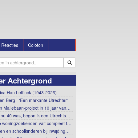
Reacties
Colofon
er Achtergrond
rica Han Lettinck (1943-2026)
en Berg - 'Een markante Utrechter'
n Maliebaan-project in 10 jaar van…
ik nu 40 was, begon ik een Utrechts…
 woningzoekenden valt compleet t…
en en schoolkinderen bij inwijding…