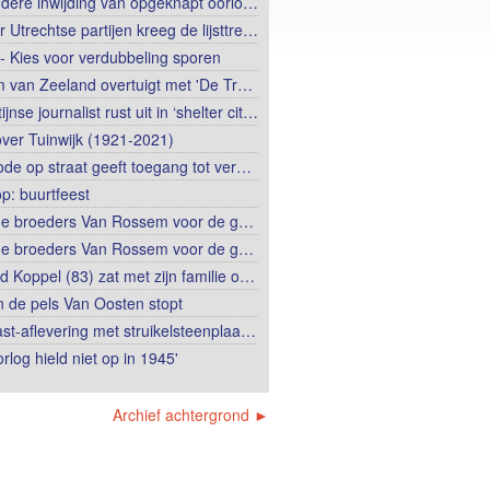
ndere inwijding van opgeknapt oorlo…
er Utrechtse partijen kreeg de lijsttre…
 - Kies voor verdubbeling sporen
m van Zeeland overtuigt met 'De Tr…
ijnse journalist rust uit in ‘shelter cit…
over Tuinwijk (1921-2021)
de op straat geeft toegang tot ver…
op: buurtfeest
e broeders Van Rossem voor de g…
e broeders Van Rossem voor de g…
d Koppel (83) zat met zijn familie o…
in de pels Van Oosten stopt
st-aflevering met struikelsteenplaa…
rlog hield niet op in 1945'
Archief achtergrond ►