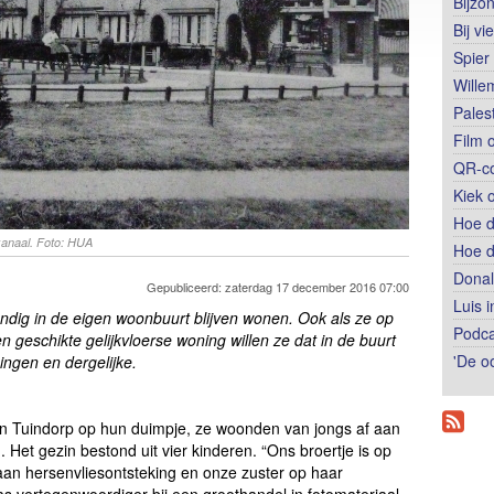
Bijzo
Bij vi
Spier
Wille
Palest
Film 
QR-co
Kiek 
Hoe d
ekanaal. Foto: HUA
Hoe d
Donal
Gepubliceerd: zaterdag 17 december 2016 07:00
Luis 
andig in de eigen woonbuurt blijven wonen. Ook als ze op
Podca
n geschikte gelijkvloerse woning willen ze dat in de buurt
'De oo
ingen en dergelijke.
 Tuindorp op hun duimpje, ze woonden van jongs af aan
 Het gezin bestond uit vier kinderen. “Ons broertje is op
 aan hersenvliesontsteking en onze zuster op haar
s vertegenwoordiger bij een groothandel in fotomateriaal.