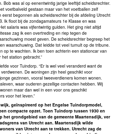
 Bob was al op eenentwintig jarige leeftijd scheidsrechter.
et voetbalveld gestaan maar van het voetballen zelf
eerst begonnen als scheidsrechter bij de afdeling Utrecht
. Ik floot bij de zondagamateurs 1e Klasse en was
et salaris was vijfentwintig gulden. Het ging niet altijd
Vitesse zag ik een overtreding en riep tegen de
 waarschuwing moest geven. De scheidsrechter begreep het
en waarschuwing. Dat leidde tot veel tumult op de tribune.
n op te wachten. Ik ben toen achterin een stationcar van
 het station gebracht.”
efde voor Tuindorp. “Er is wel veel veranderd want de
al verdwenen. De woningen zijn heel geschikt voor
l jonge gezinnen, vooral tweeverdieners komen wonen.
gsleven, waar ouderen gezellige contacten hebben. Wij
n wonen maar dan wel in een voor ons geschikt
rs voor het leven.”
nwijk, geïnspireerd op het Engelse Tuindorpmodel,
 een compacte opzet. Toen Tuindorp tussen 1930 en
 het grondgebied van de gemeente Maartensdijk, ver
adsgrens van Utrecht aan. Maartensdijk wilde
nwoners van Utrecht aan te trekken. Utrecht zag de