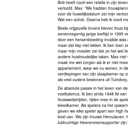
Bob heeft nooit een relatie in zijn lev
verloofd. Max: “We hadden trouwplanne
voor de huwelijksdatum zei mijn verloo
Wat een schok. Daarna heb ik nooit me
Beide vrijgezelle broers bleven thuis
eenennegentig jarige leeftijd in 1995 
door een hersenbloeding invalide was 
maar dat liep niet lekker. Ik ben toen 
maar mijn moeder zei dat ze het wel l
andere huishoudelijke taken. Max niet w
maak me wel zorgen als ik er niet mee
appartement, waar we nu wonen, in de
verdiepingen van zijn slaapkamer op z
als veel oudere bewoners uit Tuindorp, 
De absolute passie in het leven van de
voetbalvirus. Ik ben sinds 1948 lid van
thuiswedstrijden, rijden mee in de spe
kleedkamer. Als spelers na het opwar
geven we elke speler apart een high f
boel van. We zijn trouwe Herculanen. He
luidruchtige Heerenveensupporter zijn.