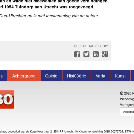
an en wilde niet meewerken aan goede verbindingen.
ri 1954 Tuindorp aan Utrecht was toegevoegd.
e Oud-Utrechter en is met toestemming van de auteur
DEEL DIT ARTIKEL OP:
ns
Achtergrond
Opinie
Hist030rie
Varia
Kunst
2026 N
Webdesig
Vormgevi
colofo
trechter, gevestigd aan de Korte Koestraat 2, 3511RP Utrecht, KvK-nummer stichting DNU 30272725, BT