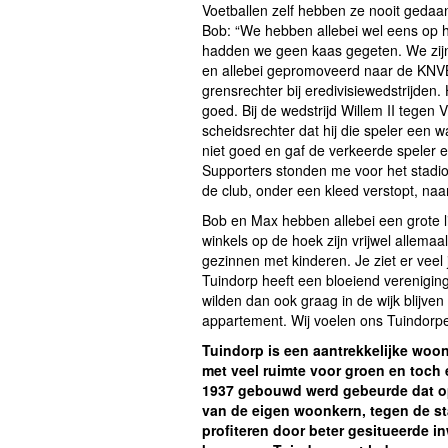
Voetballen zelf hebben ze nooit gedaan.
Bob: “We hebben allebei wel eens op h
hadden we geen kaas gegeten. We zijn 
en allebei gepromoveerd naar de KNVB
grensrechter bij eredivisiewedstrijden. H
goed. Bij de wedstrijd Willem II tegen 
scheidsrechter dat hij die speler een
niet goed en gaf de verkeerde speler e
Supporters stonden me voor het stadio
de club, onder een kleed verstopt, naar
Bob en Max hebben allebei een grote li
winkels op de hoek zijn vrijwel allema
gezinnen met kinderen. Je ziet er vee
Tuindorp heeft een bloeiend verenigin
wilden dan ook graag in de wijk blijve
appartement. Wij voelen ons Tuindorpe
Tuindorp is een aantrekkelijke woo
met veel ruimte voor groen en toch
1937 gebouwd werd gebeurde dat op
van de eigen woonkern, tegen de st
profiteren door beter gesitueerde i