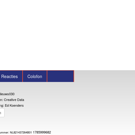
Reacties
Colofon
ieuws030
n: Creative Data
ng: Ed Koenders
n
1785999682
W-nummer: NL821437264B01