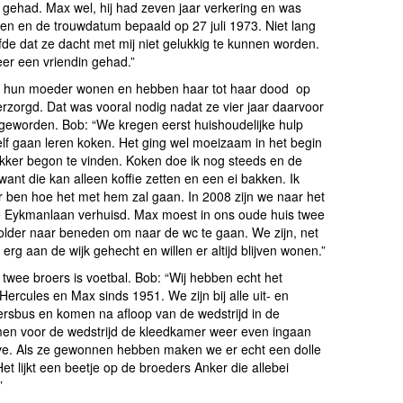
en gehad. Max wel, hij had zeven jaar verkering en was
n en de trouwdatum bepaald op 27 juli 1973. Niet lang
fde dat ze dacht met mij niet gelukkig te kunnen worden.
er een vriendin gehad.”
 bij hun moeder wonen en hebben haar tot haar dood op
verzorgd. Dat was vooral nodig nadat ze vier jaar daarvoor
geworden. Bob: “We kregen eerst huishoudelijke hulp
zelf gaan leren koken. Het ging wel moeizaam in het begin
ekker begon te vinden. Koken doe ik nog steeds en de
ant die kan alleen koffie zetten en een ei bakken. Ik
r ben hoe het met hem zal gaan. In 2008 zijn we naar het
 Eykmanlaan verhuisd. Max moest in ons oude huis twee
older naar beneden om naar de wc te gaan. We zijn, net
erg aan de wijk gehecht en willen er altijd blijven wonen.”
 twee broers is voetbal. Bob: “Wij hebben echt het
 Hercules en Max sinds 1951. We zijn bij alle uit- en
lersbus en komen na afloop van de wedstrijd in de
men voor de wedstrijd de kleedkamer weer even ingaan
ive. Als ze gewonnen hebben maken we er echt een dolle
t lijkt een beetje op de broeders Anker die allebei
”