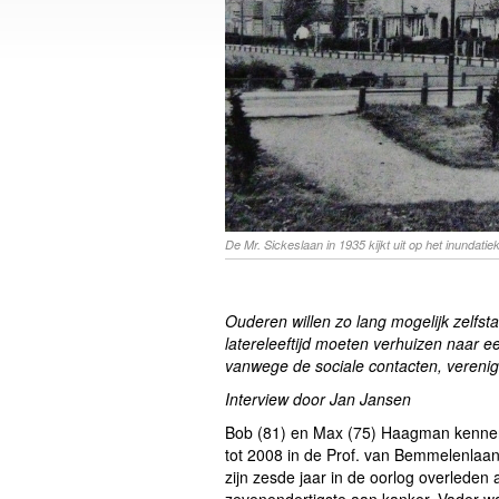
De Mr. Sickeslaan in 1935 kijkt uit op het inundati
Ouderen willen zo lang mogelijk zelfst
latere
leeftijd moeten verhuizen naar ee
vanwege de sociale contacten, verenig
Interview door Jan Jansen
Bob (81) en Max (75) Haagman kennen
tot 2008 in de Prof. van Bemmelenlaan.
zijn zesde jaar in de oorlog overleden
zevenendertigste aan kanker. Vader wa