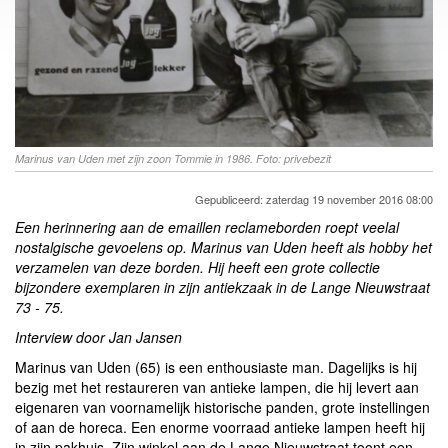
Marinus van Uden met zijn zoon Tommie in 1986. Foto: privebezit
Gepubliceerd: zaterdag 19 november 2016 08:00
Een herinnering aan de emaillen reclameborden roept veelal
nostalgische gevoelens op. Marinus van Uden heeft als hobby het
verzamelen van deze borden. Hij heeft een grote collectie
bijzondere exemplaren in zijn antiekzaak in de Lange Nieuwstraat
73 - 75.
Interview door Jan Jansen
Marinus van Uden (65) is een enthousiaste man. Dagelijks is hij
bezig met het restaureren van antieke lampen, die hij levert aan
eigenaren van voornamelijk historische panden, grote instellingen
of aan de horeca. Een enorme voorraad antieke lampen heeft hij
in zijn pakhuis. Zijn winkel aan de Lange Nieuwstraat toont een