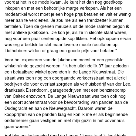
voordat het in de mode kwam. Je kunt het dan nog goedkoop
inkopen en met een behoorlijke marge verkopen. Als het een
modeartikel wordt moet je een hoge prijs betalen en valt er weinig
meer aan te verdienen. Je zou me als een trendzetter kunnen
betitelen. Toen de grenen meubels uit de mode raakten begon ik
met antieke jukeboxen. Die kon je, als ze in slechte staat waren,
nog voor een paar centen op de kop tikken. Het opknappen ervan
was erg arbeidsintensief maar leverde mooie resultaten op.
Liefhebbers wilden er graag een goede prijs voor betalen.”
Voor het exposeren van de jukeboxen moest er een geschikte
winkelruimte gezocht worden. “Ik heb uiteindelijk 37 jaar geleden
een betaalbare winkel gevonden in de Lange Nieuwstraat. Die
straat was toen nog een doorgaande verkeersstraat met allerlei
bedrijven die voor overlast zorgden als verhuisbedrijf van der Lee,
drankzaak Elsendoorn, garagebedrijven met een benzinepomp
van Caltex enzovoort. De Lange Nieuwstraat was toen ook nog
een soort achterstraat voor de bevoorrading van panden aan de
Oudegracht en aan de Nieuwegracht. Daarom waren de
koopprijzen van de panden laag en kon ik me er als beginnende
ondernemer gaan vestigen en met mijn gezin in het bovenhuis
gaan wonen.”
Het binnenstadsgebied rond de Lange Nieuwstraat is inmiddels