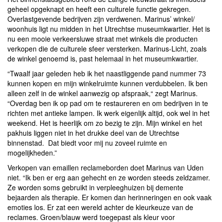
geheel opgeknapt en heeft een culturele functie gekregen.
Overlastgevende bedrijven zijn verdwenen. Marinus’ winkel/
woonhuis ligt nu midden in het Utrechtse museumkwartier. Het is
nu een mooie verkeersluwe straat met winkels die producten
verkopen die de culturele sfeer versterken. Marinus-Licht, zoals
de winkel genoemd is, past helemaal in het museumkwartier.
“Twaalf jaar geleden heb ik het naastliggende pand nummer 73
kunnen kopen en mijn winkelruimte kunnen verdubbelen. Ik ben
alleen zelf in de winkel aanwezig op afspraak,“ zegt Marinus.
“Overdag ben ik op pad om te restaureren en om bedrijven in te
richten met antieke lampen. Ik werk eigenlijk altijd, ook wel in het
weekend. Het is heerlijk om zo bezig te zijn. Mijn winkel en het
pakhuis liggen niet in het drukke deel van de Utrechtse
binnenstad. Dat biedt voor mij nu zoveel ruimte en
mogelijkheden.”
Verkopen van emaillen reclameborden doet Marinus van Uden
niet. “Ik ben er erg aan gehecht en ze worden steeds zeldzamer.
Ze worden soms gebruikt in verpleeghuizen bij demente
bejaarden als therapie. Er komen dan herinneringen en ook vaak
emoties los. Er zat een wereld achter de kleurkeuze van de
reclames. Groen/blauw werd toegepast als kleur voor