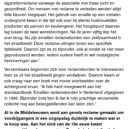
sigarettenreclame vanwege de associatie met frisse lucht en
gezondheid. Om mensen met reclame te verleiden werden altijd
felle kleuren toegepast. Het gebruik van emaille op een metalen
ondergrond kwam in die tijd ook voor bij allerlei huishoudelijke
producten als pannen en keukengerei. Het hoogtepunt daarvan
lag tussen de twee wereldoorlogen. Na de jaren vijftig liep het
snel terug. Nu zijn emaillen reclameborden een zeldzaamheid in
het straatbeeld. Deze reclame-uitingen tonen een specifiek
tijdsbeeld. Daarom zijn ze zo bijzonder, ook al omdat ze niet meer
geproduceerd worden. Iedere oudere heeft er wel nostalgische
herinneringen aan.”
Verzamelaars begonnen zich voor reclameborden te interesseren
toen ze uit het straatbeeld gingen verdwijnen. Daarom kwam er
ook vraag naar een boek met mooie voorbeelden over de
achtergrond ervan. “Ik heb hard meegewerkt aan het
standaardboek ‘Emaillen reclameborden in Nederland´uitgegeven
in 1996. Bijzonder trots ben ik dat ik mijn prachtige verzamelde
collectie nog aan belangstellenden kan laten zien.”
Al in de Middeleeuwen werd aan gevels reclame gemaakt om
voorbijgangers in een oogopslag duidelijk te maken wat er
te koop was. Aan het eind van de 19e eeuw kwam