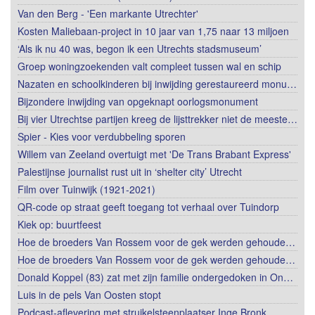
Van den Berg - 'Een markante Utrechter'
Kosten Maliebaan-project in 10 jaar van 1,75 naar 13 miljoen
‘Als ik nu 40 was, begon ik een Utrechts stadsmuseum’
Groep woningzoekenden valt compleet tussen wal en schip
Nazaten en schoolkinderen bij inwijding gerestaureerd monu…
Bijzondere inwijding van opgeknapt oorlogsmonument
Bij vier Utrechtse partijen kreeg de lijsttrekker niet de meeste…
Spier - Kies voor verdubbeling sporen
Willem van Zeeland overtuigt met 'De Trans Brabant Express'
Palestijnse journalist rust uit in ‘shelter city’ Utrecht
Film over Tuinwijk (1921-2021)
QR-code op straat geeft toegang tot verhaal over Tuindorp
Kiek op: buurtfeest
Hoe de broeders Van Rossem voor de gek werden gehoude…
Hoe de broeders Van Rossem voor de gek werden gehoude…
Donald Koppel (83) zat met zijn familie ondergedoken in On…
Luis in de pels Van Oosten stopt
Podcast-aflevering met struikelsteenplaatser Inge Bronk