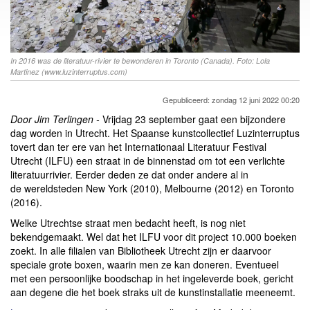
In 2016 was de literatuur-rivier te bewonderen in Toronto (Canada). Foto: Lola
Martinez (www.luzinterruptus.com)
Gepubliceerd: zondag 12 juni 2022 00:20
Door Jim Terlingen -
Vrijdag 23 september gaat een bijzondere
dag worden in Utrecht. Het Spaanse kunstcollectief Luzinterruptus
tovert dan ter ere van het Internationaal Literatuur Festival
Utrecht (ILFU) een straat in de binnenstad om tot een verlichte
literatuurrivier. Eerder deden ze dat onder andere al in
de wereldsteden New York (2010), Melbourne (2012) en Toronto
(2016).
Welke Utrechtse straat men bedacht heeft, is nog niet
bekendgemaakt. Wel dat het ILFU voor dit project 10.000 boeken
zoekt. In alle filialen van Bibliotheek Utrecht zijn er daarvoor
speciale grote boxen, waarin men ze kan doneren. Eventueel
met een persoonlijke boodschap in het ingeleverde boek, gericht
aan degene die het boek straks uit de kunstinstallatie meeneemt.