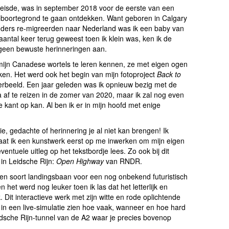
freisde, was in september 2018 voor de eerste van een
eboortegrond te gaan ontdekken. Want geboren in Calgary
uders re-migreerden naar Nederland was ik een baby van
aantal keer terug geweest toen ik klein was, ken ik de
r geen bewuste herinneringen aan.
mijn Canadese wortels te leren kennen, ze met eigen ogen
ken. Het werd ook het begin van mijn fotoproject
Back to
verbeeld. Een jaar geleden was ik opnieuw bezig met de
af te reizen in de zomer van 2020, maar ik zal nog even
kant op kan. Al ben ik er in mijn hoofd met enige
, gedachte of herinnering je al niet kan brengen! Ik
laat ik een kunstwerk eerst op me inwerken om mijn eigen
entuele uitleg op het tekstbordje lees. Zo ook bij dit
 in Leidsche Rijn:
Open Highway
van RNDR.
s een soort landingsbaan voor een nog onbekend futuristisch
 het werd nog leuker toen ik las dat het letterlijk en
k. Dit interactieve werk met zijn witte en rode oplichtende
k in een live-simulatie zien hoe vaak, wanneer en hoe hard
eidsche Rijn-tunnel van de A2 waar je precies bovenop