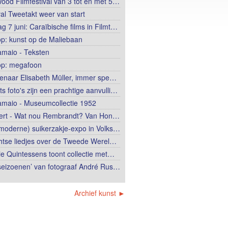
wood Filmfestival van 3 tot en met 5…
val Tweetakt weer van start
g 7 juni: Caraïbische films in Filmt…
op: kunst op de Maliebaan
lamaio - Teksten
op: megafoon
enaar Elisabeth Müller, immer spe…
ts foto's zijn een prachtige aanvulli…
lamaio - Museumcollectie 1952
ert - Wat nou Rembrandt? Van Hon…
moderne) suikerzakje-expo in Volks…
htse liedjes over de Tweede Werel…
ie Quintessens toont collectie met…
 seizoenen’ van fotograaf André Rus…
Archief kunst ►