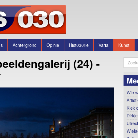
ns
Achtergrond
Opinie
Hist030rie
Varia
Kunst
eeldengalerij (24) -
y
Me
Wie w
Artis
Kiek 
Dirkje
Utrec
Wiela