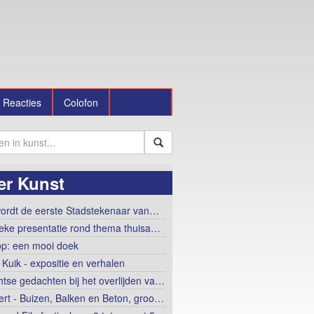
Reacties
Colofon
er Kunst
ordt de eerste Stadstekenaar van…
tieke presentatie rond thema thuisa…
op: een mooi doek
 Kuik - expositie en verhalen
htse gedachten bij het overlijden va…
ert - Buizen, Balken en Beton, groo…