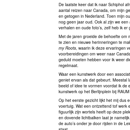
De laatste keer dat ik naar Schiphol a
aantal reizen naar Canada, om mijn g
en getogen in Nederland. Toen mijn o
nog geen jaar oud. Ook al zijn we een 
verhalen en oude foto’s, zelf heb ik e
Met de jaren groeide de behoefte om 
te zien en nieuwe herinneringen te ma
my Roots
, waarin ik deze ervaringen 
voorbereidingen om weer naar Canada 
geduld moeten hebben voor ik weer die 
regelmaat.
Waar een kunstwerk door een associatie
geniet ervan als dat gebeurt. Meestal 
beeld of idee te vormen voordat ik de ev
kunstwerk op het Berlijnplein bij RAUM
Op het eerste gezicht lijkt het mij du
voertuig. Wat een ontzettend tof werk en
figuurlijk zijn wortels heeft op deze ple
en dovende lichtbalken laat je namelij
de auto’s onder je door rijden in de L
staat.