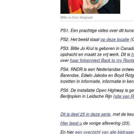
Billie Jo Krul, fotograaf
PS1. Een prachtige video over dit kuns
PS2. Het beeld staat
op deze locatie
(G
PS3. Billie Jo Krul is geboren in Canad
opdracht en maakt ze vrij werk. Dit is
h
over
haar fotoproject
Back to my Root
PS4. RNDR is een Nederlandse ontwerp
Barendse, Edwin Jakobs en Boyd Rot
inzetten in informatie, informatie in ke
PS5. De installatie Open Highway is g
Berlijnplein in Leidsche Rijn (
site van 
Dit is deel 25 in deze serie
, met de keu
Hier leest u
de vorige aflevering (23).
En hier
een overzicht van alle bijdrage