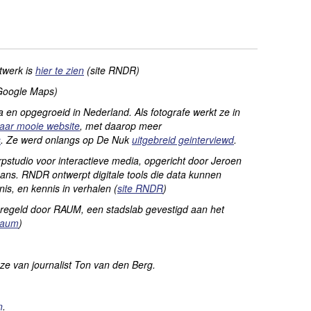
twerk is
hier te zien
(site RNDR)
oogle Maps)
a en opgegroeid in Nederland. Als fotografe werkt ze in
aar mooie website
, met daarop meer
s
.
Ze werd onlangs op De Nuk
uitgebreid geinterviewd
.
studio voor interactieve media, opgericht door Jeroen
gans. RNDR
ontwerpt digitale tools die data kunnen
nnis, en kennis in verhalen (
site RNDR
)
eregeld door RAUM, een stadslab gevestigd aan het
Raum
)
ze van journalist Ton van den Berg.
n
.