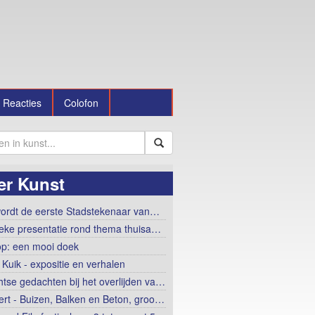
Reacties
Colofon
er Kunst
ordt de eerste Stadstekenaar van…
tieke presentatie rond thema thuisa…
op: een mooi doek
 Kuik - expositie en verhalen
htse gedachten bij het overlijden va…
ert - Buizen, Balken en Beton, groo…