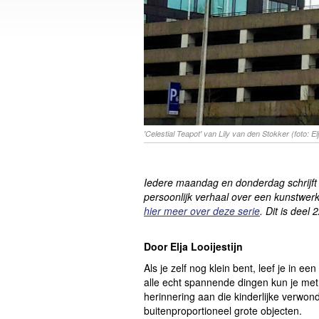
'Celestial Teapot' van Lily van den Stokker (foto: Elj
Iedere maandag en donderdag schrijft
persoonlijk verhaal over een kunstwerk
hier meer over deze serie
. Dit is deel 
Door Elja Looijestijn
Als je zelf nog klein bent, leef je in 
alle echt spannende dingen kun je met 
herinnering aan die kinderlijke verwond
buitenproportioneel grote objecten.