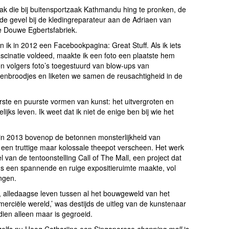
gzak die bij buitensportzaak Kathmandu hing te pronken, de
e gevel bij de kledingreparateur aan de Adriaen van
de Douwe Egbertsfabriek.
ik in 2012 een Facebookpagina: Great Stuff. Als ik iets
cinatie voldeed, maakte ik een foto een plaatste hem
en volgers foto’s toegestuurd van blow-ups van
zenbroodjes en liketen we samen de reusachtigheid in de
erste en puurste vormen van kunst: het uitvergroten en
lijks leven. Ik weet dat ik niet de enige ben bij wie het
n in 2013 bovenop de betonnen monsterlijkheid van
een truttige maar kolossale theepot verscheen. Het werk
 van de tentoonstelling Call of The Mall, een project dat
s een spannende en ruige expositieruimte maakte, vol
ngen.
eme, alledaagse leven tussen al het bouwgeweld van het
erciële wereld,’ was destijds de uitleg van de kunstenaar
dien alleen maar is gegroeid.