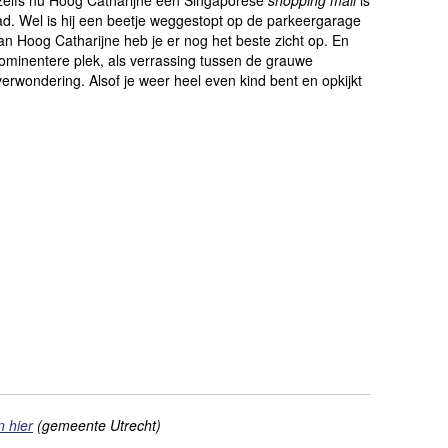
 zelfs nu Hoog Catharijne een Singaporese
shopping mall
is
ad. Wel is hij een beetje weggestopt op de parkeergarage
an Hoog Catharijne heb je er nog het beste zicht op. En
minentere plek, als verrassing tussen de grauwe
verwondering. Alsof je weer heel even kind bent en opkijkt
n hier
(gemeente Utrecht)