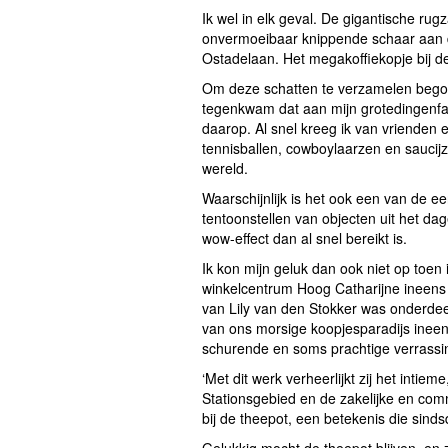
Ik wel in elk geval. De gigantische ru
onvermoeibaar knippende schaar aan d
Ostadelaan. Het megakoffiekopje bij 
Om deze schatten te verzamelen begon 
tegenkwam dat aan mijn grotedingenfas
daarop. Al snel kreeg ik van vrienden 
tennisballen, cowboylaarzen en saucij
wereld.
Waarschijnlijk is het ook een van de e
tentoonstellen van objecten uit het dage
wow-effect dan al snel bereikt is.
Ik kon mijn geluk dan ook niet op toe
winkelcentrum Hoog Catharijne ineens 
van Lily van den Stokker was onderdeel
van ons morsige koopjesparadijs ineen
schurende en soms prachtige verrassi
‘Met dit werk verheerlijkt zij het inti
Stationsgebied en de zakelijke en comm
bij de theepot, een betekenis die sinds