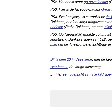
PS2. Het beeld staat
op deze locatie
(G
PS3.
Hier is de facebookpagina
Great S
PS4. Elja Looijestijn is journalist bij
de 
Dakhaas, onafhankelijk magazine over
podcast
(Radio Dakhaas) en een
talk
PS5. Op Nieuws030 maakte columnist 
kunstwerk. Dankzij vragen van CDA-
plan
om de Theepot beter zichtbaar t
Dit is deel 23 in deze serie
, met de keu
Hier leest u
de vorige aflevering.
En hier
een overzicht van alle bijdrage