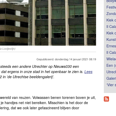
Bolly
Festi
Zonda
Kiek 
Il Ca
Kiek 
Kunst
Ernes
a Looijestijn)
Il Ca
Wiela
Gepubliceerd: donderdag 14 januari 2021 08:19
Een (
 steeds een andere Utrechter op Nieuws030 een
 dat ergens in onze stad in het openbaar te zien is.
Lees
Utrec
22 in 'de Utrechtse beeldengalerij'.
Galer
‘Vier
een wereld van reuzen. Volwassen benen torenen boven je uit,
je handjes net niet bereiken. Misschien is het door de
ering, dat we ook later gefascineerd blijven door