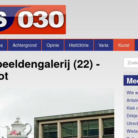
ns
Achtergrond
Opinie
Hist030rie
Varia
Kunst
eeldengalerij (22) -
ot
Me
Wie w
Artis
Kiek 
Dirkje
Utrec
Wiela