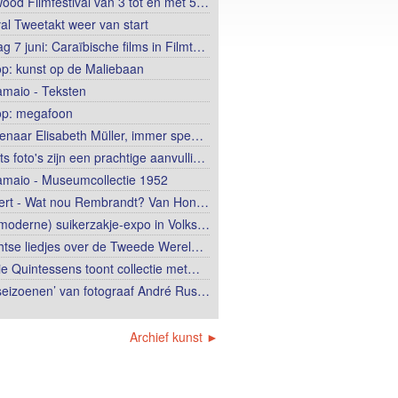
wood Filmfestival van 3 tot en met 5…
val Tweetakt weer van start
g 7 juni: Caraïbische films in Filmt…
op: kunst op de Maliebaan
lamaio - Teksten
op: megafoon
enaar Elisabeth Müller, immer spe…
ts foto's zijn een prachtige aanvulli…
lamaio - Museumcollectie 1952
ert - Wat nou Rembrandt? Van Hon…
moderne) suikerzakje-expo in Volks…
htse liedjes over de Tweede Werel…
ie Quintessens toont collectie met…
 seizoenen’ van fotograaf André Rus…
Archief kunst ►