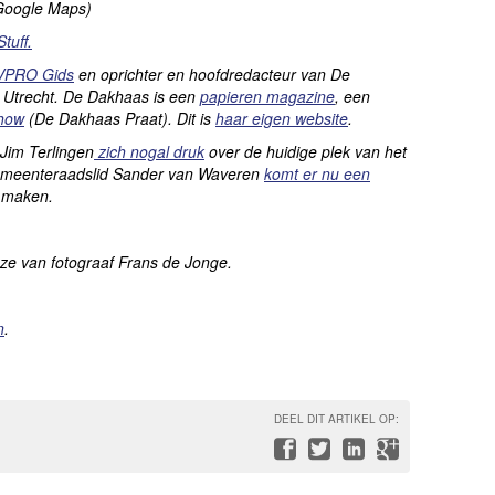
oogle Maps)
tuff.
VPRO Gids
en oprichter en hoofdredacteur van De
 Utrecht. De Dakhaas is een
papieren magazine
, een
show
(De Dakhaas Praat). Dit is
haar eigen website
.
Jim Terlingen
zich nogal druk
over de huidige plek van het
gemeenteraadslid Sander van Waveren
komt er nu een
e maken.
ze van fotograaf Frans de Jonge.
n
.
DEEL DIT ARTIKEL OP: