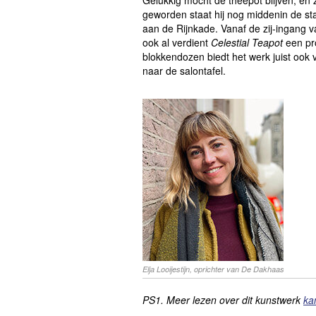
Gelukkig mocht de theepot blijven, en
geworden staat hij nog middenin de st
aan de Rijnkade. Vanaf de zij-ingang v
ook al verdient
Celestial Teapot
een pro
blokkendozen biedt het werk juist ook 
naar de salontafel.
Elja Looijestijn, oprichter van De Dakhaas
PS1. Meer lezen over dit kunstwerk
ka