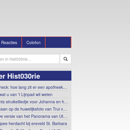
Reacties
Colofon
r Hist030rie
heck: hoe lang zit er een apotheek…
wat u van 't Lijnpad wil weten
hts struikelliedje voor Johanna en h…
taan op de huwelijksfoto van Trui v…
e versie van het Panorama van Ut…
Spee herdacht bij ereveld St. Barbara