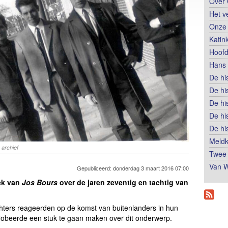
Over 
Het v
Onze 
Katin
Hoofd
Hans 
De hi
De hi
De hi
De hi
De hi
Meldk
 archief
Twee 
Van W
Gepubliceerd: donderdag 3 maart 2016 07:00
iek van
Jos Bours
over de jaren zeventig en tachtig van
hters reageerden op de komst van buitenlanders in hun
probeerde een stuk te gaan maken over dit onderwerp.