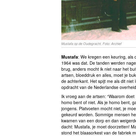
Mustafa op de Oudegracht. Foto: Archief
Mustafa
: We kregen een keuring, als d
1964 was dat. De tanden werden nagek
brug, anders mocht ik niet naar het bu
artsen, bloeddruk en alles, moet je bu
de achterkant. Het spijt me als dit nie
opdracht van de Nederlandse overheid
Ik vroeg aan de artsen: “Waarom doet u 
homo bent of niet. Als je homo bent, g
jongens. Platvoeten mocht niet, je moe
gekeurd worden. Sommige mensen he
kwamen van een dorp en dan weigerden
dacht: Mustafa, je moet doorzetten! M
stond het blaasorkest van de fabriek m