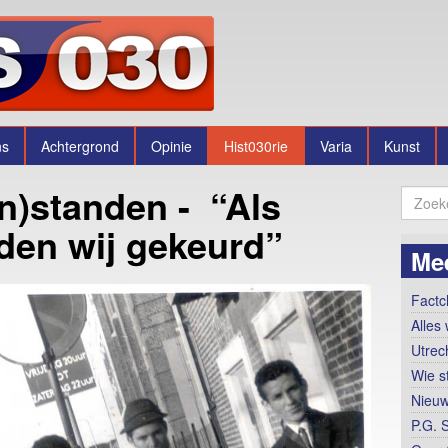
ns
Achtergrond
Opinie
Hist030rie
Varia
Kunst
n)standen - “Als
rden wij gekeurd”
Mee
Factc
Alles 
Utrec
Wie s
Nieuw
P.G. 