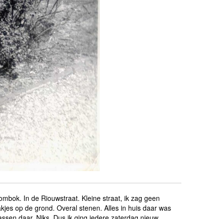
bok. In de Riouwstraat. Kleine straat, ik zag geen
kjes op de grond. Overal stenen. Alles in huis daar was
wassen daar. Niks. Dus ik ging iedere zaterdag nieuw