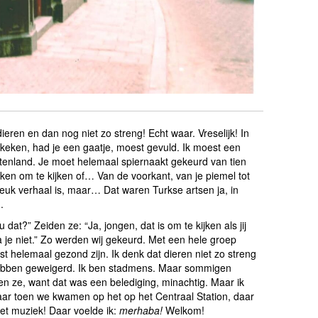
ieren en dan nog niet zo streng! Echt waar. Vreselijk! In
eken, had je een gaatje, moest gevuld. Ik moest een
itenland. Je moet helemaal spiernaakt gekeurd van tien
kken om te kijken of… Van de voorkant, van je piemel tot
t leuk verhaal is, maar… Dat waren Turkse artsen ja, in
.
dat?” Zeiden ze: “Ja, jongen, dat is om te kijken als jij
a je niet.” Zo werden wij gekeurd. Met een hele groep
st helemaal gezond zijn. Ik denk dat dieren niet zo streng
bben geweigerd. Ik ben stadmens. Maar sommigen
 ze, want dat was een belediging, minachtig. Maar ik
aar toen we kwamen op het op het Centraal Station, daar
et muziek! Daar voelde ik:
merhaba!
Welkom!