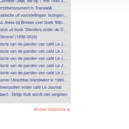
Cornelis Odijk, die op 7 mei 1945 o…
erzetsmonument in Transwijk
selectie uit voorstellingen, lezingen…
ka Jesse bij Broese over boek 'Mijn…
stuk uit boek 'Dienders onder de D…
Versnel (1938-2026)
storie van de panden van café Le J…
storie van de panden van café Le J…
storie van de panden van café Le J…
storie van de panden van café Le J…
storie van de panden van café Le J…
amer Utrechtse brandweer in 1990…
beerputten onder café Le Journal
aert - Dirkje Kuik wordt niet vergeten
Archief hist030rie ►