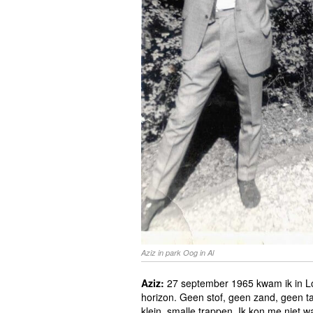
Aziz in park Oog in Al
Aziz:
27 september 1965 kwam ik in Lom
horizon. Geen stof, geen zand, geen ta
klein, smalle trappen. Ik kon me niet 