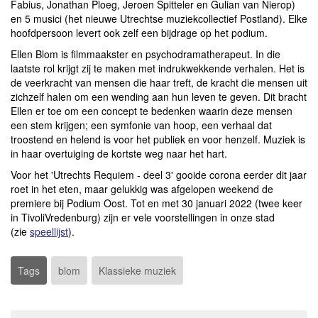
Fabius, Jonathan Ploeg, Jeroen Spitteler en Gulian van Nierop)
en 5 musici (het nieuwe Utrechtse muziekcollectief Postland). Elke
hoofdpersoon levert ook zelf een bijdrage op het podium.
Ellen Blom is filmmaakster en psychodramatherapeut. In die
laatste rol krijgt zij te maken met indrukwekkende verhalen. Het is
de veerkracht van mensen die haar treft, de kracht die mensen uit
zichzelf halen om een wending aan hun leven te geven. Dit bracht
Ellen er toe om een concept te bedenken waarin deze mensen
een stem krijgen; een symfonie van hoop, een verhaal dat
troostend en helend is voor het publiek en voor henzelf. Muziek is
in haar overtuiging de kortste weg naar het hart.
Voor het 'Utrechts Requiem - deel 3' gooide corona eerder dit jaar
roet in het eten, maar gelukkig was afgelopen weekend de
premiere bij Podium Oost. Tot en met 30 januari 2022 (twee keer
in TivoliVredenburg) zijn er vele voorstellingen in onze stad
(zie
speellijst
).
Tags
blom
Klassieke muziek