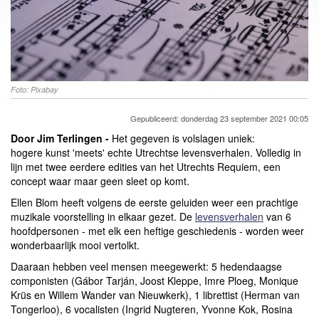
Foto: Pixabay
Gepubliceerd: donderdag 23 september 2021 00:05
Door Jim Terlingen -
Het gegeven is volslagen uniek:
hogere kunst 'meets' echte Utrechtse levensverhalen. Volledig in
lijn met twee eerdere edities van het Utrechts Requiem, een
concept waar maar geen sleet op komt.
Ellen Blom heeft volgens de eerste geluiden weer een prachtige
muzikale voorstelling in elkaar gezet. De
levensverhalen
van 6
hoofdpersonen - met elk een heftige geschiedenis - worden weer
wonderbaarlijk mooi vertolkt.
Daaraan hebben veel mensen meegewerkt: 5 hedendaagse
componisten (Gábor Tarján, Joost Kleppe, Imre Ploeg, Monique
Krüs en Willem Wander van Nieuwkerk), 1 librettist (Herman van
Tongerloo), 6 vocalisten (Ingrid Nugteren, Yvonne Kok, Rosina