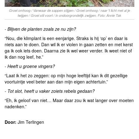
Groei omhoog / Vanwaar de sappen stijgen / Groei omhoog / naar 't licht met al je
twijgen / Groei stil voort / in ondoorgrondelijk zwijgen. Foto: Annie Tak
- Blijven de planten zoals ze nu zijn?
“Nou, die klimplant is een eenjarige. Straks is hij ‘op’ en daar is
niets aan te doen. Dan wil ik er violen in gaan zetten en met kerst
ga ik ook iets doen. Daarna zie ik wel weer verder. Ik weet niet of
ik dan nog leef, he.”
- Heeft u groene vingers?
“Laat ik het zo zeggen: op mijn hoge leeftijd kan ik dit gezellige
voortuintje veel beter aan dan mijn eigen achtertuin.”
- Tot slot, heeft u vaker zoiets rebels gedaan?
“Eh, ik geloof van niet… Maar daar zou ik wat langer over moeten
nadenken.”
Door:
Jim Terlingen