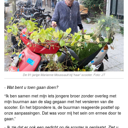
De 91-jarige Marianne Moussault bij 'haar' scooter. Foto: JT
- Wat bent u toen gaan doen?
“Ik ben samen met mijn iets jongere broer zonder overleg met
mijn buurman aan de slag gegaan met het versieren van die
scooter. En het bijzondere is, de buurman reageerde positief op
onze aanpassingen. Dat was voor mij het sein om ermee door te
gaan.”
- Ik zie dat er ook een gedicht op de scooter is geplaatst. Ziet u