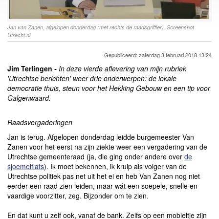
Jan van Zanen, afgelopen donderdag (met rechts de raadsgriffier). Screenshot
Utrecht.nl
Gepubliceerd: zaterdag 3 februari 2018 13:24
Jim Terlingen
-
In deze vierde aflevering van mijn rubriek
'Utrechtse berichten' weer drie onderwerpen: de lokale
democratie thuis, steun voor het Hekking Gebouw en een tip voor
Galgenwaard.
Raadsvergaderingen
Jan is terug. Afgelopen donderdag leidde burgemeester Van
Zanen voor het eerst na zijn ziekte weer een vergadering van de
Utrechtse gemeenteraad (ja, die ging onder andere over
de
sjoemelflats
). Ik moet bekennen, ik kruip als volger van de
Utrechtse politiek pas net uit het ei en heb Van Zanen nog niet
eerder een raad zien leiden, maar wát een soepele, snelle en
vaardige voorzitter, zeg. Bijzonder om te zien.
En dat kunt u zelf ook, vanaf de bank. Zelfs op een mobieltje zijn