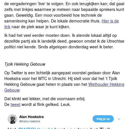
de vergaderingen 'live' te volgen. En ook terugkijken kan; dat gaat
zelfs met linkjes waarmee je meteen naar bepaalde sprekers kunt
gaan. Geweldig. Een mooi voorbeeld hoe techniek de
samenleving kan helpen. De lokale democratie thuis.
Hier is de
link
naar de plek waar je kunt kijken.
Ik had het veel eerder moeten doen. Ik stemde lokaal altijd op
dezelfde partij als ik landelijk deed, gewoon omdat ik de Utrechtse
politici niet kende. Sinds afgelopen donderdag weet ik beter.
Tjolk Hekking Gebouw
Op Twitter is een lichtelijk aangepast voorstel gedaan door Alan
Hoekstra voor het WTC in Utrecht. Hij stelt voor dat het 't Tjolk
Hekking Gebouw gaat heten in plaats van het
Wethouder Hekking
Gebouw
.
Dat klinkt wel lekker, met die voornaam erbij.
De
tweet
wordt al flink geliked. Leuk.