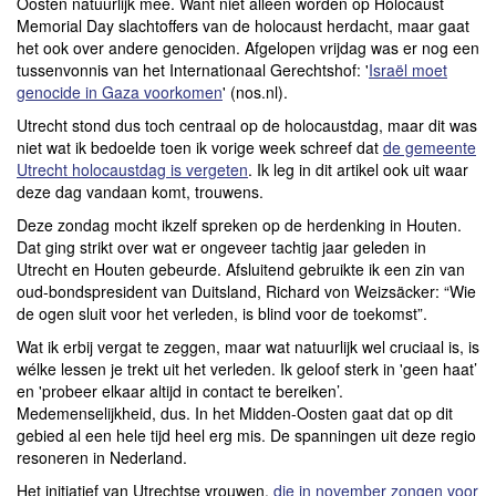
Oosten natuurlijk mee. Want niet alleen worden op Holocaust
Memorial Day slachtoffers van de holocaust herdacht, maar gaat
het ook over andere genociden. Afgelopen vrijdag was er nog een
tussenvonnis van het Internationaal Gerechtshof: '
Israël moet
genocide in Gaza voorkomen
' (nos.nl).
Utrecht stond dus toch centraal op de holocaustdag, maar dit was
niet wat ik bedoelde toen ik vorige week schreef dat
de gemeente
Utrecht holocaustdag is vergeten
. Ik leg in dit artikel ook uit waar
deze dag vandaan komt, trouwens.
Deze zondag mocht ikzelf spreken op de herdenking in Houten.
Dat ging strikt over wat er ongeveer tachtig jaar geleden in
Utrecht en Houten gebeurde. Afsluitend gebruikte ik een zin van
oud-bondspresident van Duitsland, Richard von Weizsäcker: “Wie
de ogen sluit voor het verleden, is blind voor de toekomst”.
Wat ik erbij vergat te zeggen, maar wat natuurlijk wel cruciaal is, is
wélke lessen je trekt uit het verleden. Ik geloof sterk in 'geen haat’
en 'probeer elkaar altijd in contact te bereiken’.
Medemenselijkheid, dus. In het Midden-Oosten gaat dat op dit
gebied al een hele tijd heel erg mis. De spanningen uit deze regio
resoneren in Nederland.
Het initiatief van Utrechtse vrouwen,
die in november zongen voor