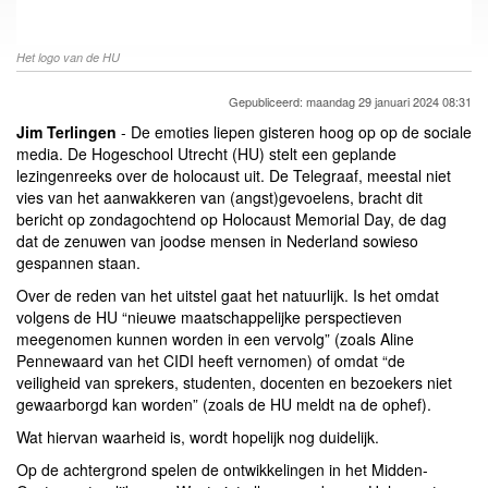
Het logo van de HU
Gepubliceerd: maandag 29 januari 2024 08:31
Jim Terlingen
- De emoties liepen gisteren hoog op op de sociale
media. De Hogeschool Utrecht (HU) stelt een geplande
lezingenreeks over de holocaust uit. De Telegraaf, meestal niet
vies van het aanwakkeren van (angst)gevoelens, bracht dit
bericht op zondagochtend op Holocaust Memorial Day, de dag
dat de zenuwen van joodse mensen in Nederland sowieso
gespannen staan.
Over de reden van het uitstel gaat het natuurlijk. Is het omdat
volgens de HU “nieuwe maatschappelijke perspectieven
meegenomen kunnen worden in een vervolg” (zoals Aline
Pennewaard van het CIDI heeft vernomen) of omdat “de
veiligheid van sprekers, studenten, docenten en bezoekers niet
gewaarborgd kan worden” (zoals de HU meldt na de ophef).
Wat hiervan waarheid is, wordt hopelijk nog duidelijk.
Op de achtergrond spelen de ontwikkelingen in het Midden-