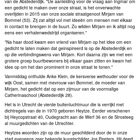
van de Abstederdijk. "De aanleiding voor de vraag aan Ingmar om
een gedicht te maken over onze straat, is het onverwachte
overlijden in 2015 van onze sociale straatgenoot Mirjam van
Bommel (53). Zij zat altijd vol met ideeën om mensen met elkaar
in contact te brengen in de buurt. Zo wilden Mirjam en ik altijd nog
eens een verhalenwedstrijd organiseren."
"Na haar dood kwam een vriend van Mirjam op het idee om een
gedicht te laten maken dat geinspireerd is op de Abstederdijk en
op die verbindingswens van Mirjam. Kort daarna zijn we met een
grotere groep buurtbewoners bij elkaar gaan zitten en kwam het
idee op om het dan prominent in onze straat te tonen."
Vanmiddag onthulde Anke Klein, de kersverse wethouder voor de
wijk Oost, samen met mevrouw van Bommel, de moeder van
Mirjam, het gedicht dat op een zijmuur van de voormalige
Catherinaschool (Abstederdijk 28).
Het is in Utrecht de vierde buitenluchtmuur die is verrijkt met
dichtregels van de in 1970 geboren Heytze. Eerder verschenen
bij Heycopstraat 40, Oudegracht aan de Werf 36 en de Strosteeg
al muurgedichten van de Utrechter.
Heytzes woorden zijn op de muur geschilderd door de in onze
stad eveneens zeer bekende kunstschilder Jos Peeters. Hij deed