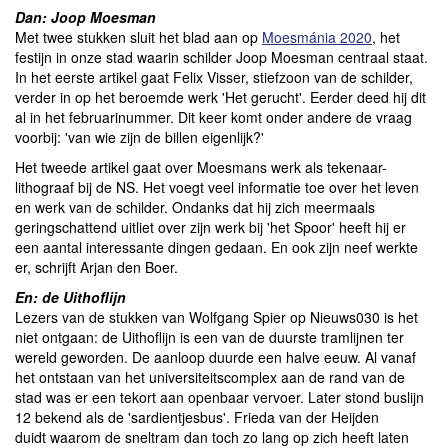
Dan: Joop Moesman
Met twee stukken sluit het blad aan op
Moesmánia 2020
, het
festijn in onze stad waarin schilder Joop Moesman centraal staat.
In het eerste artikel gaat Felix Visser, stiefzoon van de schilder,
verder in op het beroemde werk 'Het gerucht'. Eerder deed hij dit
al in het februarinummer. Dit keer komt onder andere de vraag
voorbij: 'van wie zijn de billen eigenlijk?'
Het tweede artikel gaat over Moesmans werk als tekenaar-
lithograaf bij de NS. Het voegt veel informatie toe over het leven
en werk van de schilder. Ondanks dat hij zich meermaals
geringschattend uitliet over zijn werk bij 'het Spoor' heeft hij er
een aantal interessante dingen gedaan. En ook zijn neef werkte
er, schrijft Arjan den Boer.
En: de Uithoflijn
Lezers van de stukken van Wolfgang Spier op Nieuws030 is het
niet ontgaan: de Uithoflijn is een van de duurste tramlijnen ter
wereld geworden. De aanloop duurde een halve eeuw. Al vanaf
het ontstaan van het universiteitscomplex aan de rand van de
stad was er een tekort aan openbaar vervoer. Later stond buslijn
12 bekend als de 'sardientjesbus'. Frieda van der Heijden
duidt waarom de sneltram dan toch zo lang op zich heeft laten