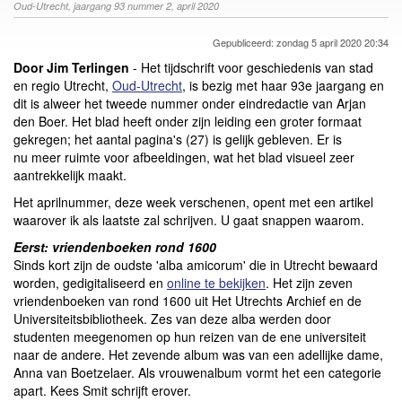
Oud-Utrecht, jaargang 93 nummer 2, april 2020
Gepubliceerd: zondag 5 april 2020 20:34
Door Jim Terlingen
-
Het tijdschrift voor geschiedenis van stad
en regio Utrecht,
Oud-Utrecht
, is bezig met haar 93e jaargang en
dit is alweer het tweede nummer onder eindredactie van Arjan
den Boer. Het blad heeft onder zijn leiding een groter formaat
gekregen; het aantal pagina's (27) is gelijk gebleven. Er is
nu meer ruimte voor afbeeldingen, wat het blad visueel zeer
aantrekkelijk maakt.
Het aprilnummer, deze week verschenen, opent met een artikel
waarover ik als laatste zal schrijven. U gaat snappen waarom.
Eerst: vriendenboeken rond 1600
Sinds kort zijn de oudste 'alba amicorum' die in Utrecht bewaard
worden, gedigitaliseerd en
online te bekijken
. Het zijn zeven
vriendenboeken van rond 1600 uit Het Utrechts Archief en de
Universiteitsbibliotheek. Zes van deze alba werden door
studenten meegenomen op hun reizen van de ene universiteit
naar de andere. Het zevende album was van een adellijke dame,
Anna van Boetzelaer. Als vrouwenalbum vormt het een categorie
apart. Kees Smit schrijft erover.