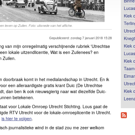
Binne
Lucas
Kiek 
Terli
en leven op Zuilen. Foto: uitsnede van het affiche.
Utrec
Gepubliceerd: zondag 7 januari 2018 15:28
Knegt
Kiek 
ng van mijn onregelmatig verschijnende rubriek 'Utrechtse
een lokale uitzendlicentie, Wat is een Zuilenees? en
Lucas
n Zuilen.
Kiek 
Taams
Eiman
n doorbraak komt in het medialandschap in Utrecht. En ik
Utrec
 voor een alleraardigste gratis krant Duic (De Utrechtse
Kiek 
t, dan ben ik ook nieuwsgierig naar wat diezelfde Duic-
kunnen betekenen.
Leena
staat voor Lokale Omroep Utrecht Stichting. Lous gaat de
gde RTV Utrecht voor de lokale-omroeplicentie in Utrecht.
e
is hier te volgen
.
itisch-journalistieke wind in de stad zou me zeer welkom