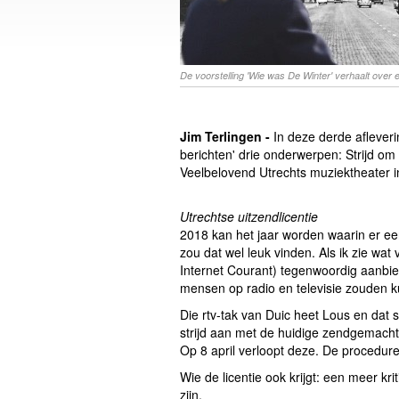
De voorstelling 'Wie was De Winter' verhaalt over e
Jim Terlingen -
In deze derde afleveri
berichten' drie onderwerpen: Strijd om 
Veelbelovend Utrechts muziektheater i
Utrechtse uitzendlicentie
2018 kan het jaar worden waarin er ee
zou dat wel leuk vinden. Als ik zie wat
Internet Courant) tegenwoordig aanbied
mensen op radio en televisie zouden 
Die rtv-tak van Duic heet Lous en dat 
strijd aan met de huidige zendgemachti
Op 8 april verloopt deze. De procedur
Wie de licentie ook krijgt: een meer kr
zijn.