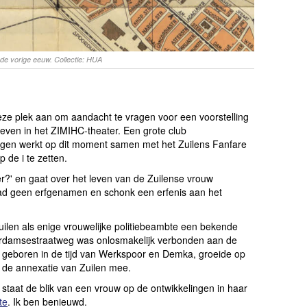
 de vorige eeuw. Collectie: HUA
 deze plek aan om aandacht te vragen voor een voorstelling
geven in het ZIMIHC-theater. Een grote club
ngen werkt op dit moment samen met het Zuilens Fanfare
 de i te zetten.
er?' en gaat over het leven van de Zuilense vrouw
ad geen erfgenamen en schonk een erfenis aan het
uilen als enige vrouwelijke politiebeambte een bekende
erdamsestraatweg was onlosmakelijk verbonden aan de
rd geboren in de tijd van Werkspoor en Demka, groeide op
de annexatie van Zuilen mee.
g staat de blik van een vrouw op de ontwikkelingen in haar
te
. Ik ben benieuwd.