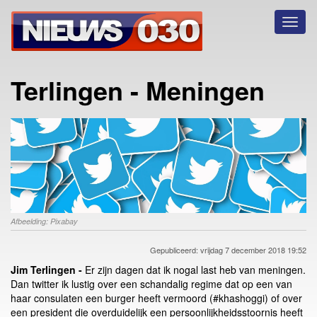
Toggl
naviga
Terlingen - Meningen
Afbeelding: Pixabay
Gepubliceerd: vrijdag 7 december 2018 19:52
Jim Terlingen -
Er zijn dagen dat ik nogal last heb van meningen.
Dan twitter ik lustig over een schandalig regime dat op een van
haar consulaten een burger heeft vermoord (#khashoggi) of over
een president die overduidelijk een persoonlijkheidsstoornis heeft