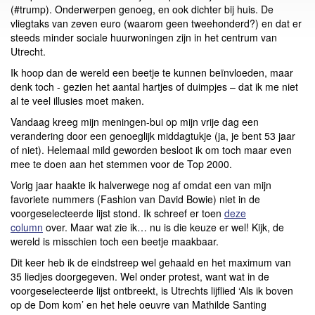
(#trump). Onderwerpen genoeg, en ook dichter bij huis. De
vliegtaks van zeven euro (waarom geen tweehonderd?) en dat er
steeds minder sociale huurwoningen zijn in het centrum van
Utrecht.
Ik hoop dan de wereld een beetje te kunnen beïnvloeden, maar
denk toch - gezien het aantal hartjes of duimpjes – dat ik me niet
al te veel illusies moet maken.
Vandaag kreeg mijn meningen-bui op mijn vrije dag een
verandering door een genoeglijk middagtukje (ja, je bent 53 jaar
of niet). Helemaal mild geworden besloot ik om toch maar even
mee te doen aan het stemmen voor de Top 2000.
Vorig jaar haakte ik halverwege nog af omdat een van mijn
favoriete nummers (Fashion van David Bowie) niet in de
voorgeselecteerde lijst stond. Ik schreef er toen
deze
column
over. Maar wat zie ik… nu is die keuze er wel! Kijk, de
wereld is misschien toch een beetje maakbaar.
Dit keer heb ik de eindstreep wel gehaald en het maximum van
35 liedjes doorgegeven. Wel onder protest, want wat in de
voorgeselecteerde lijst ontbreekt, is Utrechts lijflied ‘Als ik boven
op de Dom kom’ en het hele oeuvre van Mathilde Santing