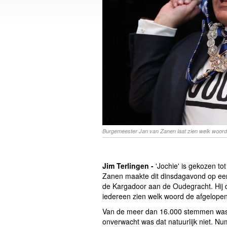
Burgemeester Jan van Zanen laat zien welk woord
Jim Terlingen -
'Jochie' is gekozen t
Zanen maakte dit dinsdagavond op een
de Kargadoor aan de Oudegracht. Hij de
iedereen zien welk woord de afgelop
Van de meer dan 16.000 stemmen was '
onverwacht was dat natuurlijk niet. Nu