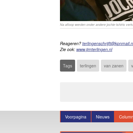
Na afloop werden onder andere jochie-tshirts verko
Reageren?
terlingenschrijft@kpnmail.n
Zie ook:
www.jimterlingen.nl
Tags
terlingen
van zanen
Voorpagina
Nieuws
Colum