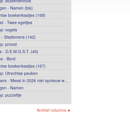
op: studentenhuis
ngen - Namen (bis)
htse boekenkastjes (168)
el - Twee egeltjes
op: vogels
 - Stadsmens (142)
op: proost
 - D.E.M.G.S.T. (45)
s - Bord
htse boekenkastjes (167)
op: Utrechtse peuken
ers - Messi in 2026 niet opnieuw w…
ngen - Namen
p: puzzeltje
Archief columns ►