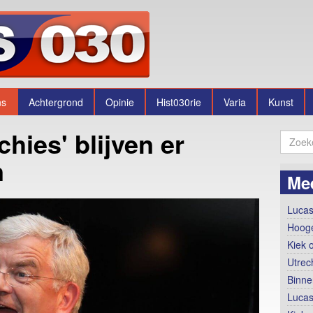
ns
Achtergrond
Opinie
Hist030rie
Varia
Kunst
chies' blijven er
n
Me
Lucas
Hooge
Kiek 
Utrec
Binne
Lucas