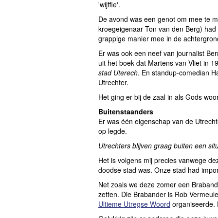
'wijffie'.
De avond was een genot om mee te ma
kroegeigenaar Ton van den Berg) had d
grappige manier mee in de achtergron
Er was ook een neef van journalist Ber
uit het boek dat Martens van Vliet in 
stad Uterech
. En standup-comedian Ha
Utrechter.
Het ging er bij de zaal in als Gods woo
Buitenstaanders
Er was één eigenschap van de Utrechte
op legde.
Utrechters blijven graag buiten een situ
Het is volgens mij precies vanwege dez
doodse stad was. Onze stad had impor
Net zoals we deze zomer een Brabande
zetten. Die Brabander is Rob Vermeul
Ultieme Utregse Woord
organiseerde. 