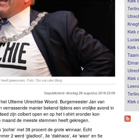
Kiek 
Terli
Utrec
Knegt
Kiek 
Lucas
Kiek 
Taams
Eiman
Utrec
Kiek 
 heeft gewonnen. Foto: Ton van den Berg
Leena
Gepubliceerd: dinsdag 28 augustus 2018 23:09
Terli
Kiek o
ot het Ultieme Utrechtse Woord. Burgemeester Jan van
 verrassende manier bekend tijdens een vrolijke avond in
ed zijn colbert open en op het t-shirt eronder kon
en maand de meeste stemmen heeft gekregen.
jochie' met 38 procent de grote winnaar. Echt
mmer 2 werd 'gladiool', 3e 'dakhaos', 4e 'waor' en 5e