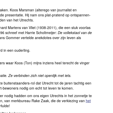
ken. Koos Marsman (alterego van journalist en
e presentatie. Hij nam ons plat-pratend op ontspannen-
den van het Utrechts.
nard Martens van Vliet (1938-2011), die een stuk voorlas
1996 schreef met Harrie Scholtmeijer:
De vollekstaol van de
ns Gommer vertelde anekdotes over zijn leven als
rd in een ouderling.
rs waar Koos (Ton) mijns inziens heel terecht de vinger
atie. Ze verbinden zich niet openlijk met iets.
e buitenstaanders-rol dat Utrecht tot de jaren tachtig een
t-bewoners nodig om echt tot leven te komen.
r nodig hadden om ons eigen Utrechts in het zonnetje te
en, van merkbureau Rake Zaak, die de verkiezing van
het
Hulde!