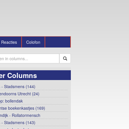
Reacties
Colofon
er Columns
 - Stadsmens (144)
ndoorns Utrecht (24)
op: bollendak
htse boekenkastjes (169)
ndijk - Rollatormensch
 - Stadsmens (143)