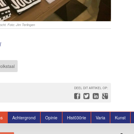
cht. Foto: Jim Terlingen
l
volkstaal
DEEL DIT ARTIKEL OP:
ns
Achtergrond
Opinie
Hist030rie
Varia
Kunst