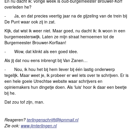
En nu dacht ik: vorige week is oud-burgemeester Brouwer-Korf
overleden he?
- Ja, en dat precies veertig jaar na de gijzeling van de trein bij
De Punt waar ook zij in zat.
Kijk, dat wist ik weer niet. Maar goed, nu dacht ik: ik woon in een
burgemeesterswijk. Laten ze mijn straat hernoemen tot de
Burgemeester Brouwer-Korflaan!
- Wow, dat klinkt als een goed idee.
Als jij dat nou eens inbrengt bij Van Zanen…
- Nou, ik hou het bij hem liever bij één lastig onderwerp
tegelijk. Maar weet je, ik probeer er wel iets over te schrijven. Er is
een hele goeie Utrechtse website waar schrijvers en
opiniemakers hun dingetje doen. Als 'luis' hoor ik daar een beetje
bij he.
Dat zou tof zijn, man.
Reageren?
terlingenschrijft@kpnmail.nl
Zie ook:
www.jimterlingen.nl