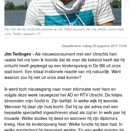
Een foto die de verdachte plaatste op zijn Twitteraccount, die nog steeds online staat
(foto: Twitter, bewerkt JT)
Gepubliceerd: vrijdag 25 augustus 2017 13:00
Jim Terlingen -
Als nieuwsconsument met een Utrechts hart
raakte het me toen ik hoorde dat de man die bekend heeft dat hij
ontucht heeft gepleegd op een kinderopvang in De Bilt uit onze
stad komt. Een totaal irrationele reactie van mij natuurlijk. Want
waarom zou hij niet uit onze stad komen?
Ik werd toch nieuwsgierig naar meer informatie over hem en
volgde deze week nauwgezet het AD en RTV Utrecht. De feitjes
stroomden mijn hoofd in. Zijn leeftijd. In welke wijk hij woonde.
Wanneer hij daar zijn huis kocht. Dat hij op dat adres met een
bepaalde specialiteit ingeschreven staat als zzp'er. In welk jaar hij
trouwde. Welke studies hij deed en wanneer hij zijn diploma's
kreeg. Hoe de kinderopvang heet. Welke functie hij daar had. In
welke sportschool hij daarnaast werkte. En aan welke sporten hij