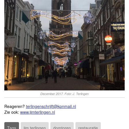
December 2017. Foto: J. Terlingen
Reageren?
terlingenschrijft@kpnmail.nl
Zie ook:
www.jimterlingen.nl
Tags
jim terlingen
domtoren
restauratie