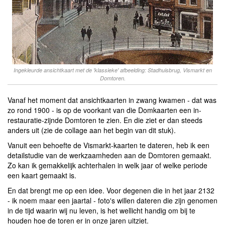
Ingekleurde ansichtkaart met de 'klassieke' afbeelding: Stadhuisbrug, Vismarkt en
Domtoren.
Vanaf het moment dat ansichtkaarten in zwang kwamen - dat was
zo rond 1900 - is op de voorkant van die Domkaarten een in-
restauratie-zijnde Domtoren te zien. En die ziet er dan steeds
anders uit (zie de collage aan het begin van dit stuk).
Vanuit een behoefte de Vismarkt-kaarten te dateren, heb ik een
detailstudie van de werkzaamheden aan de Domtoren gemaakt.
Zo kan ik gemakkelijk achterhalen in welk jaar of welke periode
een kaart gemaakt is.
En dat brengt me op een idee. Voor degenen die in het jaar 2132
- ik noem maar een jaartal - foto's willen dateren die zijn genomen
in de tijd waarin wij nu leven, is het wellicht handig om bij te
houden hoe de toren er in onze jaren uitziet.