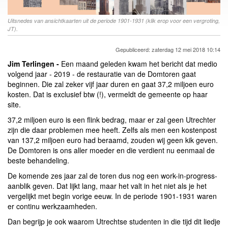
Uitsnedes van ansichtkaarten uit de periode 1901-1931 (klik erop voor een vergroting,
JT).
Gepubliceerd: zaterdag 12 mei 2018 10:14
Jim Terlingen -
Een maand geleden kwam het bericht dat medio
volgend jaar - 2019 - de restauratie van de Domtoren gaat
beginnen. Die zal zeker vijf jaar duren en gaat 37,2 miljoen euro
kosten. Dat is exclusief btw (!), vermeldt de gemeente op haar
site.
37,2 miljoen euro is een flink bedrag, maar er zal geen Utrechter
zijn die daar problemen mee heeft. Zelfs als men een kostenpost
van 137,2 miljoen euro had beraamd, zouden wij geen kik geven.
De Domtoren is ons aller moeder en die verdient nu eenmaal de
beste behandeling.
De komende zes jaar zal de toren dus nog een work-in-progress-
aanblik geven. Dat lijkt lang, maar het valt in het niet als je het
vergelijkt met begin vorige eeuw. In de periode 1901-1931 waren
er continu werkzaamheden.
Dan begrijp je ook waarom Utrechtse studenten in die tijd dit liedje