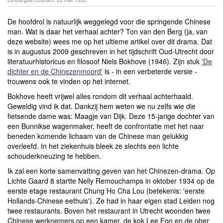
De hoofdrol is natuurlijk weggelegd voor die springende Chinese
man. Wat is daar het verhaal achter? Ton van den Berg (ja, van
deze website) wees me op het ultieme artikel over dit drama. Dat
is in augustus 2009 geschreven in het tijdschrift Oud-Utrecht door
literatuurhistoricus en filosoof Niels Bokhove (1946). Zijn stuk
'De
dichter en de Chinezenmoord'
is - in een verbeterde versie -
trouwens ook te vinden op het internet.
Bokhove heeft vrijwel alles rondom dit verhaal achterhaald.
Geweldig vind ik dat. Dankzij hem weten we nu zelfs wie die
fietsende dame was: Maagje van Dijk. Deze 15-jarige dochter van
een Bunnikse wagenmaker, heeft de confrontatie met het naar
beneden komende lichaam van de Chinese man gelukkig
overleefd. In het ziekenhuis bleek ze slechts een lichte
schouderkneuzing te hebben.
Ik zal een korte samenvatting geven van het Chinezen-drama. Op
Lichte Gaard 8 startte Nelly Remouchamps in oktober 1934 op de
eerste etage restaurant Chung Ho Cha Lou (betekenis: 'eerste
Hollands-Chinese eethuis'). Ze had in haar eigen stad Leiden nog
twee restaurants. Boven het restaurant in Utrecht woonden twee
Chinese werknemers op een kamer, de kok Lee Foo en de ober