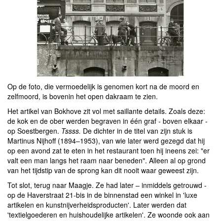
Op de foto, die vermoedelijk is genomen kort na de moord en
zelfmoord, is bovenin het open dakraam te zien.
Het artikel van Bokhove zit vol met saillante details. Zoals deze:
de kok en de ober werden begraven in één graf - boven elkaar -
op Soestbergen.
Tssss.
De dichter in de titel van zijn stuk is
Martinus Nijhoff (1894–1953), van wie later werd gezegd dat hij
op een avond zat te eten in het restaurant toen hij ineens zei: "er
valt een man langs het raam naar beneden". Alleen al op grond
van het tijdstip van de sprong kan dit nooit waar geweest zijn.
Tot slot, terug naar Maagje. Ze had later – inmiddels getrouwd -
op de Haverstraat 21-bis in de binnenstad een winkel in 'luxe
artikelen en kunstnijverheidsproducten'. Later werden dat
'textielgoederen en huishoudelijke artikelen'. Ze woonde ook aan