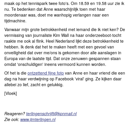
maak op het tennispark twee foto's. Om 18.59 en 19.58 uur zie ik
nu. Te bedenken dat Anne waarschijnlijk toen met haar
moordenaar was, doet me wanhopig verlangen naar een
tijdmachine.
Vanwaar mijn grote betrokkenheid met iemand die ik niet ken? De
vermissing van journaliste Kim Wall na haar onderzeeboot-tocht
raakte me ook al flink. Heel Nederland lijkt deze betrokkenheid te
hebben. Ik denk dat het te maken heeft met een gevoel van
onveiligheid dat over me/ons is gekomen door alle aanslagen in
Europa van de laatste tijd. Dat onze zenuwen gespannen staan
omdat 'onschuldigen' ineens vermoord kunnen worden.
Of het is die
ontzettend fijne foto
van Anne en haar vriend die een
dag na haar verdwijning op Facebook 'viral' ging. Ze kijken daar
allebei zo lief, zacht en gelukkig.
[Vloek]
Reageren?
terlingenschrijft@kpnmail.nl
Zie ook:
www.jimterlingen.nl