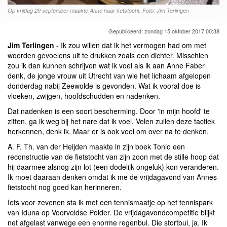
Op vrijdag 29 september maakte Anne haar fietstocht. Foto: Jim Terlingen
Gepubliceerd: zondag 15 oktober 2017 00:38
Jim Terlingen
- Ik zou willen dat ik het vermogen had om met
woorden gevoelens uit te drukken zoals een dichter. Misschien
zou ik dan kunnen schrijven wat ik voel als ik aan Anne Faber
denk, de jonge vrouw uit Utrecht van wie het lichaam afgelopen
donderdag nabij Zeewolde is gevonden. Wat ik vooral doe is
vloeken, zwijgen, hoofdschudden en nadenken.
Dat nadenken is een soort bescherming. Door 'in mijn hoofd' te
zitten, ga ik weg bij het nare dat ik voel. Velen zullen deze tactiek
herkennen, denk ik. Maar er is ook veel om over na te denken.
A. F. Th. van der Heijden maakte in zijn boek Tonio een
reconstructie van de fietstocht van zijn zoon met de stille hoop dat
hij daarmee alsnog zijn lot (een dodelijk ongeluk) kon veranderen.
Ik moet daaraan denken omdat ik me de vrijdagavond van Annes
fietstocht nog goed kan herinneren.
Iets voor zevenen sta ik met een tennismaatje op het tennispark
van Iduna op Voorveldse Polder. De vrijdagavondcompetitie blijkt
net afgelast vanwege een enorme regenbui. Die stortbui, ja. Ik