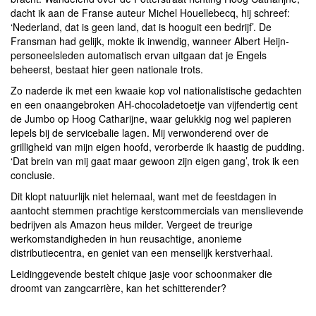
dacht ik aan de Franse auteur Michel Houellebecq, hij schreef:
‘Nederland, dat is geen land, dat is hooguit een bedrijf’. De
Fransman had gelijk, mokte ik inwendig, wanneer Albert Heijn-
personeelsleden automatisch ervan uitgaan dat je Engels
beheerst, bestaat hier geen nationale trots.
Zo naderde ik met een kwaaie kop vol nationalistische gedachten
en een onaangebroken AH-chocoladetoetje van vijfendertig cent
de Jumbo op Hoog Catharijne, waar gelukkig nog wel papieren
lepels bij de servicebalie lagen. Mij verwonderend over de
grilligheid van mijn eigen hoofd, verorberde ik haastig de pudding.
‘Dat brein van mij gaat maar gewoon zijn eigen gang’, trok ik een
conclusie.
Dit klopt natuurlijk niet helemaal, want met de feestdagen in
aantocht stemmen prachtige kerstcommercials van menslievende
bedrijven als Amazon heus milder. Vergeet de treurige
werkomstandigheden in hun reusachtige, anonieme
distributiecentra, en geniet van een menselijk kerstverhaal.
Leidinggevende bestelt chique jasje voor schoonmaker die
droomt van zangcarrière, kan het schitterender?