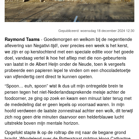
Gepubliceerd: woensdag 18 december 2024 12:30
Raymond Taams
- Goedemorgen en welkom bij de negentiende
aflevering van Negativi-tijd!, over precies een week is het kerst,
we zijn er op kerstochtend met een speciale editie voor het goede
doel, vandaag vertel ik hoe het afliep met die non-gebeurtenis
van laatst in de Albert Heijn onder de Neude, toen ik vergeefs
probeerde een papieren lepel te vinden om een chocoladetoetje
van vijfendertig cent direct te kunnen opeten.
“Spoon… euh, spoon” wist ik dus uit mijn ontregelde brein te
persen tegen het niet-Nederlandssprekende meisje achter de
foodcorner, ze ging op zoek en kwam een minuut later terug met
de mededeling dat er geen lepels op voorraad waren. In mijn
hoofd verdween de laatste zonnestraal achter een wolk, dit terwijl
zich nog geen drie minuten daarvoor een helderblauwe lucht
uitstrekte boven mijn mentale horizon.
Opgefokt stapte ik op de roltrap die mij naar de begane grond
bracht. Wandelend over de Potterstraat richting Hoog Catharijne,