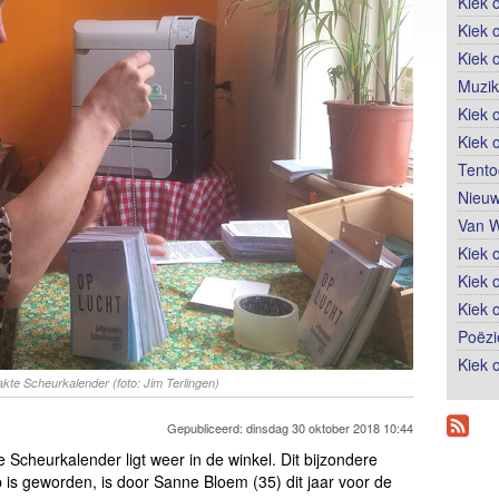
Kiek 
Kiek 
Kiek 
Muzik
Kiek o
Kiek 
Tento
Nieuw
Van W
Kiek 
Kiek 
Kiek 
Poëzi
Kiek 
kte Scheurkalender (foto: Jim Terlingen)
Gepubliceerd: dinsdag 30 oktober 2018 10:44
Scheurkalender ligt weer in de winkel. Dit bijzondere
p is geworden, is door Sanne Bloem (35) dit jaar voor de