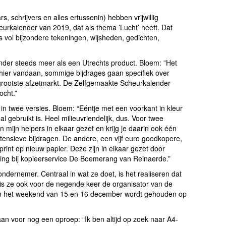
schrijvers en alles ertussenin) hebben vrijwillig
urkalender van 2019, dat als thema ’Lucht’ heeft. Dat
s vol bijzondere tekeningen, wijsheden, gedichten,
nder steeds meer als een Utrechts product. Bloem: ”Het
ier vandaan, sommige bijdrages gaan specifiek over
 grootste afzetmarkt. De Zelfgemaakte Scheurkalender
ocht.”
n twee versies. Bloem: “Eéntje met een voorkant in kleur
l gebruikt is. Heel milieuvriendelijk, dus. Voor twee
van mijn helpers in elkaar gezet en krijg je daarin ook één
ntensieve bijdragen. De andere, een vijf euro goedkopere,
print op nieuw papier. Deze zijn in elkaar gezet door
ing bij kopieerservice De Boemerang van Reinaerde.”
ndernemer. Centraal in wat ze doet, is het realiseren dat
is ze ook voor de negende keer de organisator van de
r in het weekend van 15 en 16 december wordt gehouden op
an voor nog een oproep: “Ik ben altijd op zoek naar A4-