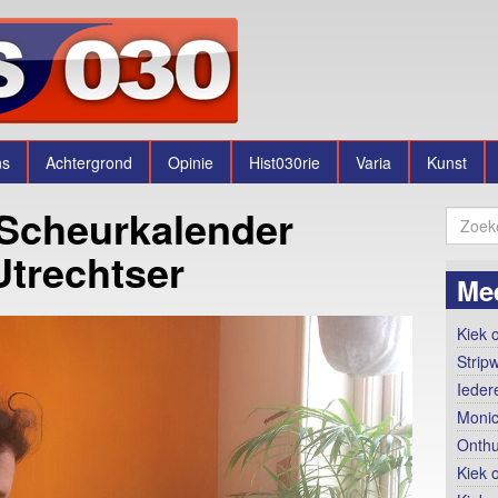
ns
Achtergrond
Opinie
Hist030rie
Varia
Kunst
Scheurkalender
Utrechtser
Me
Kiek o
Strip
Ieder
Monic
Onthu
Kiek 