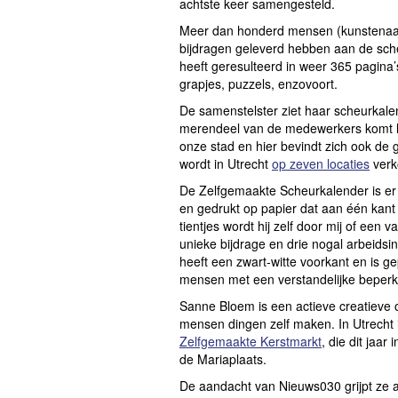
achtste keer samengesteld.
Meer dan honderd mensen (kunstenaars, 
bijdragen geleverd hebben aan de sche
heeft geresulteerd in weer 365 pagina’
grapjes, puzzels, enzovoort.
De samenstelster ziet haar scheurkale
merendeel van de medewerkers komt h
onze stad en hier bevindt zich ook de
wordt in Utrecht
op zeven locaties
verk
De Zelfgemaakte Scheurkalender is er i
en gedrukt op papier dat aan één kant a
tientjes wordt hij zelf door mij of een 
unieke bijdrage en drie nogal arbeidsi
heeft een zwart-witte voorkant en is ge
mensen met een verstandelijke beperk
Sanne Bloem is een actieve creatieve o
mensen dingen zelf maken. In Utrecht 
Zelfgemaakte Kerstmarkt
, die dit jaa
de Mariaplaats.
De aandacht van Nieuws030 grijpt ze a