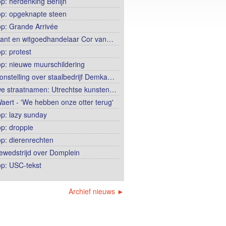
op: herdenking Berlijn
op: opgeknapte steen
op: Grande Arrivée
ant en witgoedhandelaar Cor van…
p: protest
op: nieuwe muurschildering
onstelling over staalbedrijf Demka…
e straatnamen: Utrechtse kunsten…
aert - 'We hebben onze otter terug'
op: lazy sunday
op: droppie
op: dierenrechten
ewedstrijd over Domplein
op: USC-tekst
Archief nieuws ►