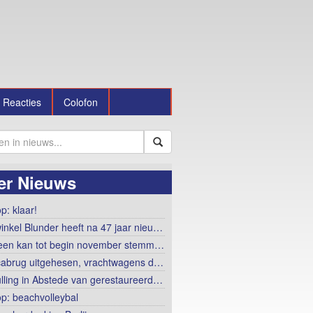
Reacties
Colofon
er Nieuws
p: klaar!
winkel Blunder heeft na 47 jaar nieu…
een kan tot begin november stemm…
abrug uitgehesen, vrachtwagens d…
lling in Abstede van gerestaureerd…
op: beachvolleybal