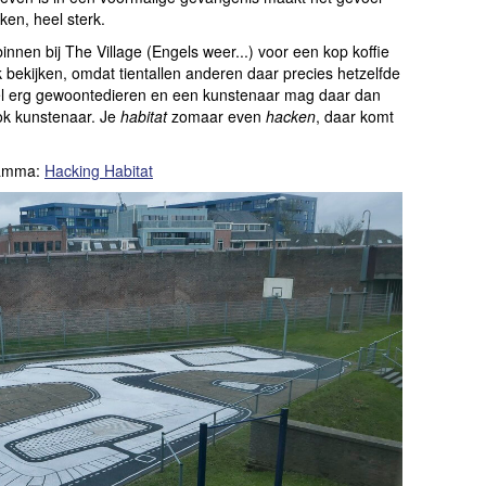
eken, heel sterk.
innen bij The Village (Engels weer...) voor een kop koffie
 bekijken, omdat tientallen anderen daar precies hetzelfde
eel erg gewoontedieren en een kunstenaar mag daar dan
ok kunstenaar. Je
habitat
zomaar even
hacken
, daar komt
ramma:
Hacking Habitat