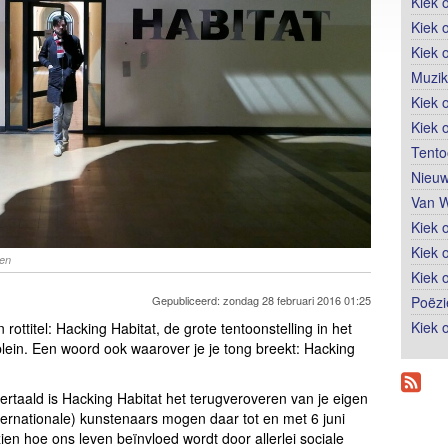
Kiek 
Kiek 
Kiek 
Muzik
Kiek o
Kiek 
Tento
Nieuw
Van W
Kiek 
Kiek 
ren
Kiek 
Poëzi
Gepubliceerd: zondag 28 februari 2016 01:25
Kiek 
rottitel: Hacking Habitat, de grote tentoonstelling in het
ein. Een woord ook waarover je je tong breekt: Hacking
vertaald is Hacking Habitat het terugveroveren van je eigen
nternationale) kunstenaars mogen daar tot en met 6 juni
ien hoe ons leven beïnvloed wordt door allerlei sociale