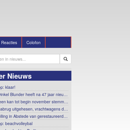
Reacties
Colofon
er Nieuws
p: klaar!
winkel Blunder heeft na 47 jaar nieu…
een kan tot begin november stemm…
abrug uitgehesen, vrachtwagens d…
lling in Abstede van gerestaureerd…
op: beachvolleybal