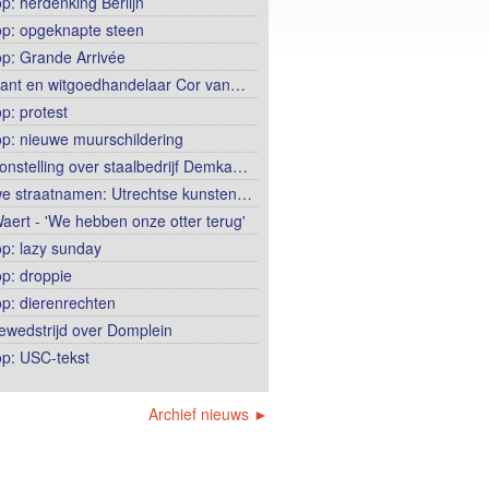
op: herdenking Berlijn
op: opgeknapte steen
op: Grande Arrivée
ant en witgoedhandelaar Cor van…
p: protest
op: nieuwe muurschildering
onstelling over staalbedrijf Demka…
e straatnamen: Utrechtse kunsten…
aert - 'We hebben onze otter terug'
op: lazy sunday
op: droppie
op: dierenrechten
ewedstrijd over Domplein
op: USC-tekst
Archief nieuws ►