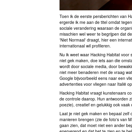
Toen ik de eerste persberichten van Hac
ergerde ik me aan de titel omdat tegen
sociale verandering waaraan de organis
misschien wel weer te begrijpen dat de
'Niet Normaal' draagt, hier een interna
internationaal wil profileren.
Nu ik weet waar Hacking Habitat voor staa
niet gek maken, doe iets aan die oms
wordt door sociale media, door bewak
niet meer benaderen met de vraag wat 
Google bijvoorbeeld eens naar een vli
advertenties voor vliegen naar Italië o
Hacking Habitat vraagt kunstenaars co
de controle daarop. Hun antwoorden zij
poezie), creatief en gelukkig ook vaak
Laat je niet gek maken en bepaal zelf de
manieren brengen (zie de foto's van M
gaan zien, dat moet niet een ander bep
enerverend en dat het te zien en te b