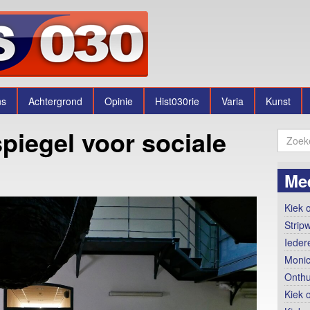
ns
Achtergrond
Opinie
Hist030rie
Varia
Kunst
spiegel voor sociale
Me
Kiek o
Strip
Ieder
Monic
Onthu
Kiek 