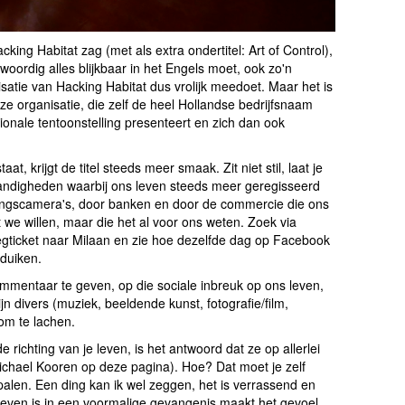
king Habitat zag (met als extra ondertitel: Art of Control),
woordig alles blijkbaar in het Engels moet, ook zo'n
atie van Hacking Habitat dus vrolijk meedoet. Maar het is
ze organisatie, die zelf de heel Hollandse bedrijfsnaam
tionale tentoonstelling presenteert en zich dan ook
t, krijgt de titel steeds meer smaak. Zit niet stil, laat je
tandigheden waarbij ons leven steeds meer geregisseerd
ingscamera's, door banken en door de commercie die ons
we willen, maar die het al voor ons weten. Zoek via
egticket naar Milaan en zie hoe dezelfde dag op Facebook
pduiken.
mmentaar te geven, op die sociale inbreuk op ons leven,
n divers (muziek, beeldende kunst, fotografie/film,
 om te lachen.
 richting van je leven, is het antwoord dat ze op allerlei
ichael Kooren op deze pagina). Hoe? Dat moet je zelf
alen. Een ding kan ik wel zeggen, het is verrassend en
eleven is in een voormalige gevangenis maakt het gevoel