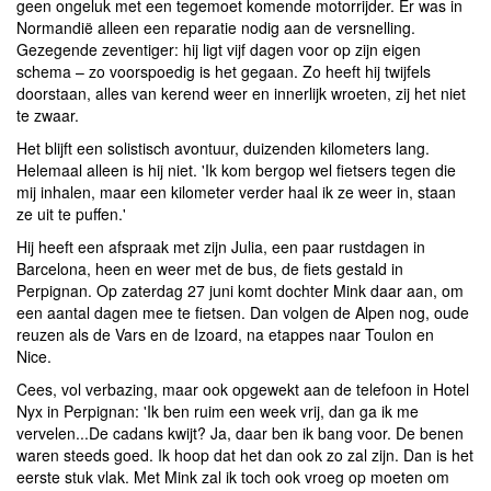
geen ongeluk met een tegemoet komende motorrijder. Er was in
Normandië alleen een reparatie nodig aan de versnelling.
Gezegende zeventiger: hij ligt vijf dagen voor op zijn eigen
schema – zo voorspoedig is het gegaan. Zo heeft hij twijfels
doorstaan, alles van kerend weer en innerlijk wroeten, zij het niet
te zwaar.
Het blijft een solistisch avontuur, duizenden kilometers lang.
Helemaal alleen is hij niet. 'Ik kom bergop wel fietsers tegen die
mij inhalen, maar een kilometer verder haal ik ze weer in, staan
ze uit te puffen.'
Hij heeft een afspraak met zijn Julia, een paar rustdagen in
Barcelona, heen en weer met de bus, de fiets gestald in
Perpignan. Op zaterdag 27 juni komt dochter Mink daar aan, om
een aantal dagen mee te fietsen. Dan volgen de Alpen nog, oude
reuzen als de Vars en de Izoard, na etappes naar Toulon en
Nice.
Cees, vol verbazing, maar ook opgewekt aan de telefoon in Hotel
Nyx in Perpignan: 'Ik ben ruim een week vrij, dan ga ik me
vervelen...De cadans kwijt? Ja, daar ben ik bang voor. De benen
waren steeds goed. Ik hoop dat het dan ook zo zal zijn. Dan is het
eerste stuk vlak. Met Mink zal ik toch ook vroeg op moeten om