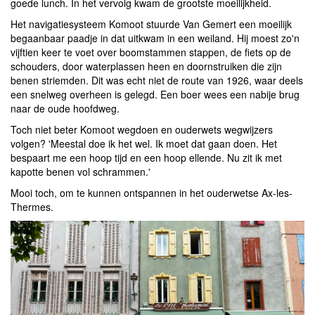
goede lunch. In het vervolg kwam de grootste moeilijkheid.
Het navigatiesysteem Komoot stuurde Van Gemert een moeilijk
begaanbaar paadje in dat uitkwam in een weiland. Hij moest zo'n
vijftien keer te voet over boomstammen stappen, de fiets op de
schouders, door waterplassen heen en doornstruiken die zijn
benen striemden. Dit was echt niet de route van 1926, waar deels
een snelweg overheen is gelegd. Een boer wees een nabije brug
naar de oude hoofdweg.
Toch niet beter Komoot wegdoen en ouderwets wegwijzers
volgen? 'Meestal doe ik het wel. Ik moet dat gaan doen. Het
bespaart me een hoop tijd en een hoop ellende. Nu zit ik met
kapotte benen vol schrammen.'
Mooi toch, om te kunnen ontspannen in het ouderwetse Ax-les-
Thermes.