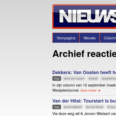
Voorpagina
Nieuws
Colum
Archief reacti
Dekkers: Van Oosten heeft 
Tags
kees van oosten
lombok
westpleintu
In zijn column van 10 september maakt
Westpleintunnel.
lees meer ►
Van der Hilst: Tourstart is bu
Tags
jeroen wielaert
tour de france
le tour
Via deze weg wil ik Jeroen Wielaert van 