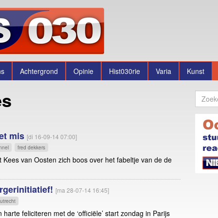
ns
Achtergrond
Opinie
Hist030rie
Varia
Kunst
es
het mis
[di 16-09-14 07:00]
nnel
fred dekkers
 Kees van Oosten zich boos over het fabeltje van de de
rgerinitiatief!
[ma 28-07-14 16:45]
 utrecht
harte feliciteren met de ‘officiële’ start zondag in Parijs