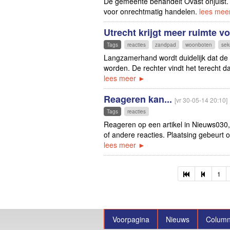
De gemeente behandelt Ovast onjuist.
voor onrechtmatig handelen.
lees mee
Utrecht krijgt meer ruimte 
Tags
reacties
zandpad
woonboten
sek
Langzamerhand wordt duidelijk dat de
worden. De rechter vindt het terecht d
lees meer ►
Reageren kan...
[vr 30-05-14 20:10]
Tags
reacties
Reageren op een artikel in Nieuws030,
of andere reacties. Plaatsing gebeurt
lees meer ►
1
Voorpagina
Nieuws
Colum