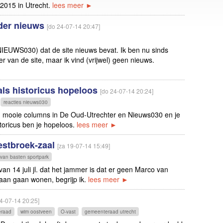
 2015 in Utrecht.
lees meer ►
nder nieuws
[do 24-07-14 20:47]
(NIEUWS030) dat de site nieuws bevat. Ik ben nu sinds
van de site, maar ik vind (vrijwel) geen nieuws.
als historicus hopeloos
[do 24-07-14 20:24]
reacties nieuws030
en mooie columns in De Oud-Utrechter en Nieuws030 en je
toricus ben je hopeloos.
lees meer ►
estbroek-zaal
[za 19-07-14 15:49]
van basten sportpark
van 14 juli jl. dat het jammer is dat er geen Marco van
o aan gaan wonen, begrijp ik.
lees meer ►
4-07-14 20:25]
eraad
wim oostveen
O-vast
gemeenteraad utrecht