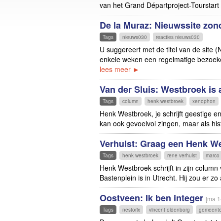
van het Grand Départproject-Tourstart
De la Muraz: Nieuwssite zo
Tags
nieuws030
reacties nieuws030
U suggereert met de titel van de site 
enkele weken een regelmatige bezoeker 
lees meer ►
Van der Sluis: Westbroek is 
Tags
column
henk westbroek
xenophon
Henk Westbroek, je schrijft geestige 
kan ook gevoelvol zingen, maar als his
Verhulst: Graag een Henk W
Tags
henk westbroek
rene verhulst
marco 
Henk Westbroek schrijft in zijn column 
Bastenplein is in Utrecht. Hij zou er z
Oostveen: Ik ben integer
[ma 1
Tags
nestorix
vincent oldenborg
gemeent