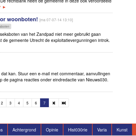
 De rechtbank heeft de gemeente in deze ook veroordeeld
r ►
voor woonboten!
[ma 07-07-14 13:10]
sboten
 seksboten van het Zandpad niet meer gebruikt gaan
at de gemeente Utrecht de exploitatievergunningen introk.
 dat kan. Stuur een e-mail met commentaar, aanvullingen
 op de pagina reacties onder eindredactie van Nieuws030.
2
3
4
5
6
7
ns
Achtergrond
Opinie
Hist030rie
Varia
Kunst