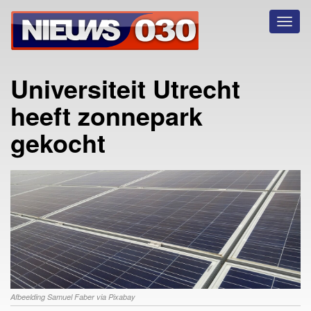
Toggl
naviga
Universiteit Utrecht
heeft zonnepark
gekocht
Afbeelding Samuel Faber via Pixabay