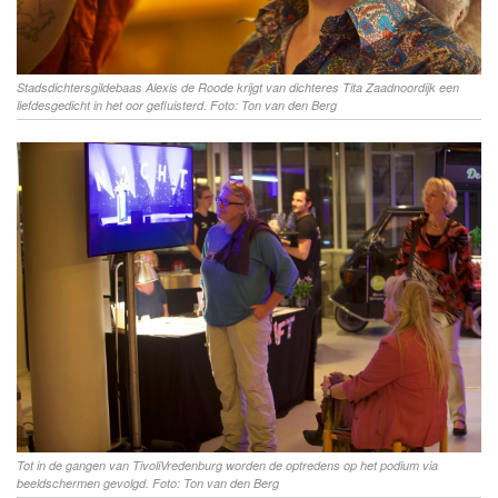
Stadsdichtersgildebaas Alexis de Roode krijgt van dichteres Tita Zaadnoordijk een
liefdesgedicht in het oor gefluisterd. Foto: Ton van den Berg
Tot in de gangen van TivoliVredenburg worden de optredens op het podium via
beeldschermen gevolgd. Foto: Ton van den Berg