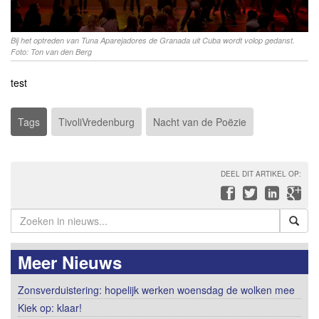
Bij het optreden van Tuna Aparejadores de Granada uit Cuba wordt volop gedanst.
Foto: Ton van den Berg
test
Tags
TivoliVredenburg
Nacht van de Poëzie
DEEL DIT ARTIKEL OP:
Meer Nieuws
Zonsverduistering: hopelijk werken woensdag de wolken mee
Kiek op: klaar!