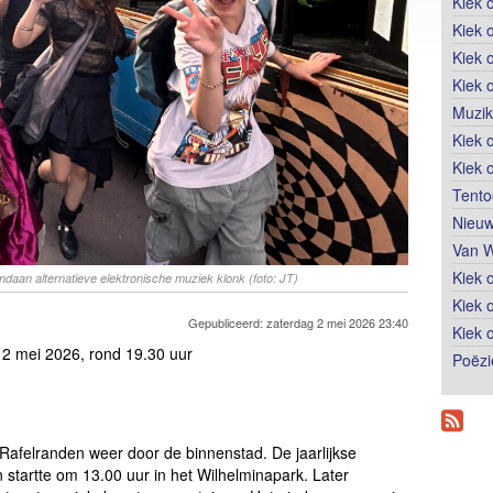
Kiek 
Kiek 
Kiek 
Kiek 
Muzik
Kiek o
Kiek 
Tento
Nieuw
Van W
Kiek 
daan alternatieve elektronische muziek klonk (foto: JT)
Kiek 
Gepubliceerd: zaterdag 2 mei 2026 23:40
Kiek 
 2 mei 2026, rond 19.30 uur
Poëzi
afelranden weer door de binnenstad. De jaarlijkse
n startte om 13.00 uur in het Wilhelminapark. Later