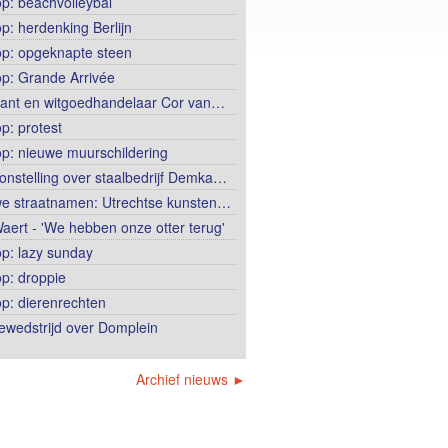
op: beachvolleybal
op: herdenking Berlijn
op: opgeknapte steen
op: Grande Arrivée
ant en witgoedhandelaar Cor van…
p: protest
op: nieuwe muurschildering
onstelling over staalbedrijf Demka…
e straatnamen: Utrechtse kunsten…
aert - 'We hebben onze otter terug'
op: lazy sunday
op: droppie
op: dierenrechten
ewedstrijd over Domplein
Archief nieuws ►