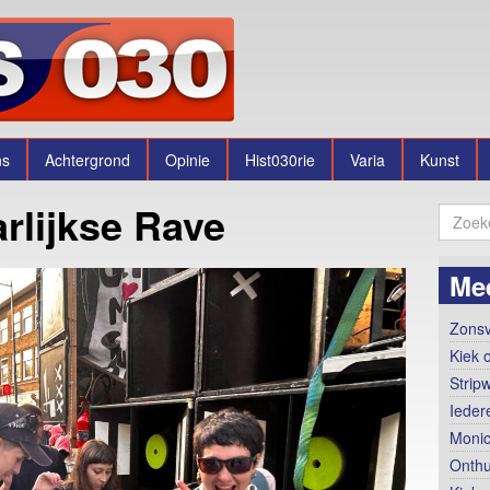
ns
Achtergrond
Opinie
Hist030rie
Varia
Kunst
arlijkse Rave
Me
Zonsv
Kiek o
Strip
Ieder
Monic
Onthu