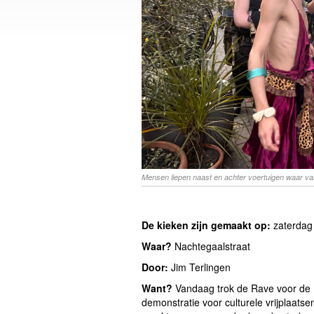
Mensen liepen naast en achter voertuigen waar van
De kieken zijn gemaakt op:
zaterdag
Waar?
Nachtegaalstraat
Door:
Jim Terlingen
Want?
Vandaag trok de Rave voor de R
demonstratie voor culturele vrijplaatse