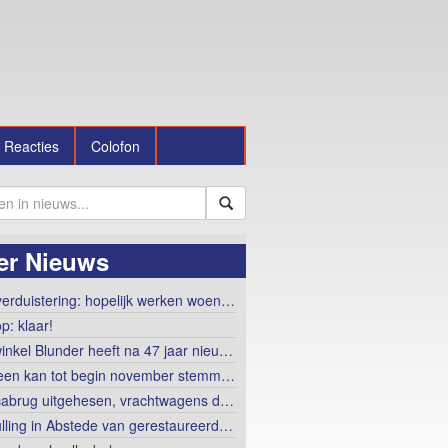
Reacties
Colofon
er Nieuws
erduistering: hopelijk werken woen…
p: klaar!
winkel Blunder heeft na 47 jaar nieu…
een kan tot begin november stemm…
abrug uitgehesen, vrachtwagens d…
lling in Abstede van gerestaureerd…