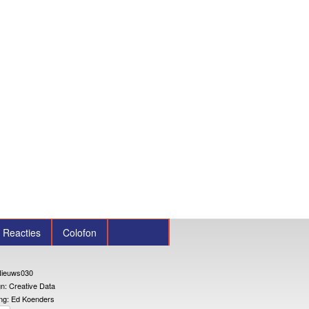
Reacties
Colofon
ieuws030
n: Creative Data
ng: Ed Koenders