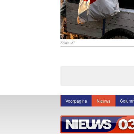
Foto's: JT
Voorpagina
Nieuws
Colum