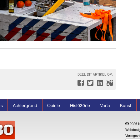
DEEL DIT ARTIKEL OP:
ns
Achtergrond
Opinie
Hist030rie
Varia
Kunst
2026 N
Webdesig
Vormgevi