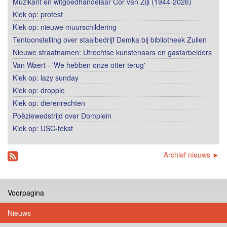
Muzikant en witgoedhandelaar Cor van Zijl (1944-2026)
Kiek op: protest
Kiek op: nieuwe muurschildering
Tentoonstelling over staalbedrijf Demka bij bibliotheek Zuilen
Nieuwe straatnamen: Utrechtse kunstenaars en gastarbeiders
Van Waert - 'We hebben onze otter terug'
Kiek op: lazy sunday
Kiek op: droppie
Kiek op: dierenrechten
Poëziewedstrijd over Domplein
Kiek op: USC-tekst
Archief nieuws ►
Voorpagina
Nieuws