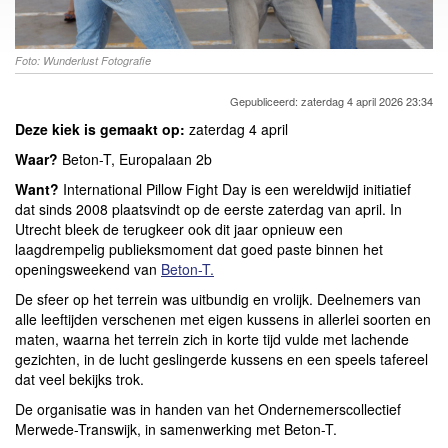
Foto: Wunderlust Fotografie
Gepubliceerd: zaterdag 4 april 2026 23:34
Deze kiek is gemaakt op:
zaterdag 4 april
Waar?
Beton-T, Europalaan 2b
Want?
International Pillow Fight Day is een wereldwijd initiatief
dat sinds 2008 plaatsvindt op de eerste zaterdag van april. In
Utrecht bleek de terugkeer ook dit jaar opnieuw een
laagdrempelig publieksmoment dat goed paste binnen het
openingsweekend van
Beton-T.
De sfeer op het terrein was uitbundig en vrolijk. Deelnemers van
alle leeftijden verschenen met eigen kussens in allerlei soorten en
maten, waarna het terrein zich in korte tijd vulde met lachende
gezichten, in de lucht geslingerde kussens en een speels tafereel
dat veel bekijks trok.
De organisatie was in handen van het Ondernemerscollectief
Merwede-Transwijk, in samenwerking met Beton-T.