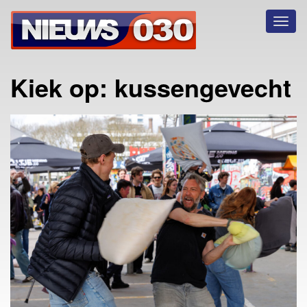
Toggl
naviga
Kiek op: kussengevecht