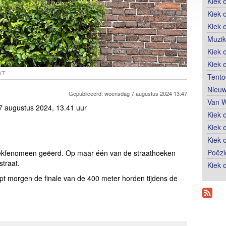
Kiek 
Kiek 
Kiek 
Muzik
Kiek o
Kiek 
JT
Tento
Nieuw
Gepubliceerd: woensdag 7 augustus 2024 13:47
Van W
 augustus 2024, 13.41 uur
Kiek 
Kiek 
Kiek 
Poëzi
tiekfenomeen geëerd. Op maar één van de straathoeken
straat.
Kiek 
pt morgen de finale van de 400 meter horden tijdens de