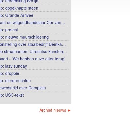
op: herdenking Berlijn
op: opgeknapte steen
op: Grande Arrivée
ant en witgoedhandelaar Cor van…
p: protest
op: nieuwe muurschildering
onstelling over staalbedrijf Demka…
e straatnamen: Utrechtse kunsten…
aert - 'We hebben onze otter terug'
op: lazy sunday
op: droppie
op: dierenrechten
ewedstrijd over Domplein
op: USC-tekst
Archief nieuws ►