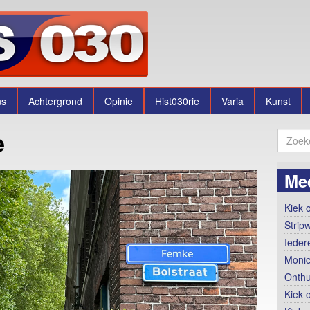
ns
Achtergrond
Opinie
Hist030rie
Varia
Kunst
e
Me
Kiek o
Strip
Ieder
Monic
Onthu
Kiek 