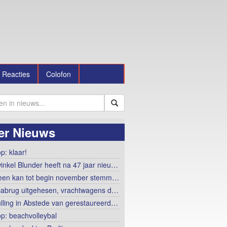
Reacties
Colofon
er Nieuws
p: klaar!
winkel Blunder heeft na 47 jaar nieu…
een kan tot begin november stemm…
abrug uitgehesen, vrachtwagens d…
lling in Abstede van gerestaureerd…
op: beachvolleybal