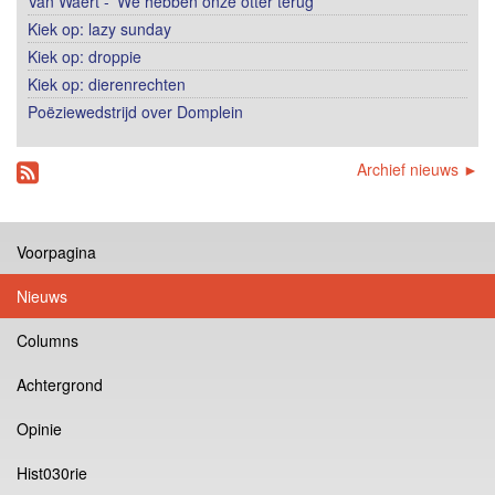
Van Waert - 'We hebben onze otter terug'
Kiek op: lazy sunday
Kiek op: droppie
Kiek op: dierenrechten
Poëziewedstrijd over Domplein
Archief nieuws ►
Voorpagina
Nieuws
Columns
Achtergrond
Opinie
Hist030rie