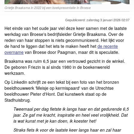
Grietje Braaksma in 2022 bij een boekpresentatie In Broese
Gepubliceerd: zaterdag 3 januari 2026 02:07
Het einde van het oude jaar viel deze keer samen met de laatste
werkdag van Broese's bedrijfsleider Grietje Braaksma. Over de
reden van haar stoppen is niets gecommuniceerd. Het lijkt voor
de hand te liggen dat het iets te maken heeft het
de recente
overname
van Broese door Paagman, maar dit is speculatie.
Braaksma was ruim 6,5 jaar een vertrouwd gezicht in de winkel.
De geboren Friezin is al sinds 1980 in de boekenwereld
werkzaam.
Op Linkedin schrijft ze een tekst bij een foto van het bronzen
beeldhouwwerk 'Meisje op kermispaard' van de Utrechtse
beeldhouwer Pieter d'Hont. Dat kunstwerk staat op de
Stadhuisbrug.
Tweemaal per dag fietste ik langs haar en dat gedurende 6,5
jaar. Ze gaf me kracht, inspiratie en heel veel vrolijkheid. Dat
is wat kunst met je kan doen, ik koester het!
Straks fiets ik voor de laatste keer langs haar en zal haar