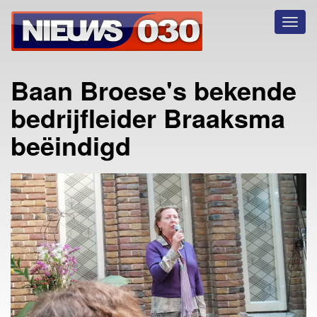
Toggl
naviga
Baan Broese's bekende
bedrijfleider Braaksma
beëindigd