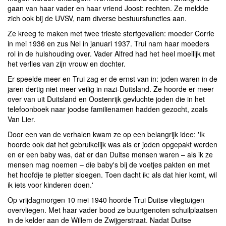
gaan van haar vader en haar vriend Joost: rechten. Ze meldde
zich ook bij de UVSV, nam diverse bestuursfuncties aan.
Ze kreeg te maken met twee trieste sterfgevallen: moeder Corrie
in mei 1936 en zus Nel in januari 1937. Trui nam haar moeders
rol in de huishouding over. Vader Alfred had het heel moeilijk met
het verlies van zijn vrouw en dochter.
Er speelde meer en Trui zag er de ernst van in: joden waren in de
jaren dertig niet meer veilig in nazi-Duitsland. Ze hoorde er meer
over van uit Duitsland en Oostenrijk gevluchte joden die in het
telefoonboek naar joodse familienamen hadden gezocht, zoals
Van Lier.
Door een van de verhalen kwam ze op een belangrijk idee: 'Ik
hoorde ook dat het gebruikelijk was als er joden opgepakt werden
en er een baby was, dat er dan Duitse mensen waren – als ik ze
mensen mag noemen – die baby's bij de voetjes pakten en met
het hoofdje te pletter sloegen. Toen dacht ik: als dat hier komt, wil
ik iets voor kinderen doen.'
Op vrijdagmorgen 10 mei 1940 hoorde Trui Duitse vliegtuigen
overvliegen. Met haar vader bood ze buurtgenoten schuilplaatsen
in de kelder aan de Willem de Zwijgerstraat. Nadat Duitse