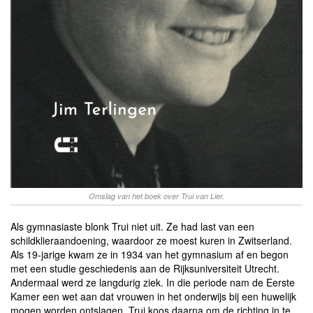
Omslag van het boek over Trui van Lier.
Als gymnasiaste blonk Trui niet uit. Ze had last van een
schildklieraandoening, waardoor ze moest kuren in Zwitserland.
Als 19-jarige kwam ze in 1934 van het gymnasium af en begon
met een studie geschiedenis aan de Rijksuniversiteit Utrecht.
Andermaal werd ze langdurig ziek. In die periode nam de Eerste
Kamer een wet aan dat vrouwen in het onderwijs bij een huwelijk
mogen worden ontslagen. Trui koos daarna om de richting in te