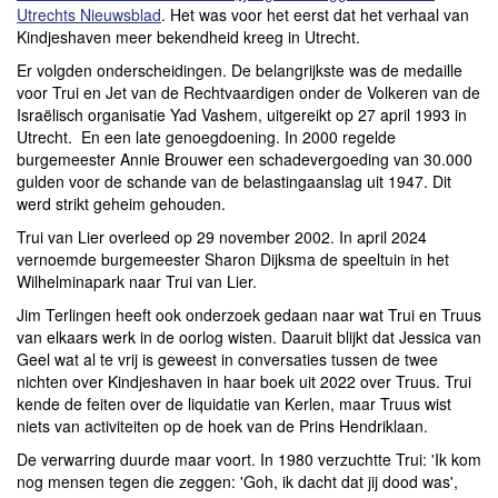
Utrechts Nieuwsblad
. Het was voor het eerst dat het verhaal van
Kindjeshaven meer bekendheid kreeg in Utrecht.
Er volgden onderscheidingen. De belangrijkste was de medaille
voor Trui en Jet van de Rechtvaardigen onder de Volkeren van de
Israëlisch organisatie Yad Vashem, uitgereikt op 27 april 1993 in
Utrecht. En een late genoegdoening. In 2000 regelde
burgemeester Annie Brouwer een schadevergoeding van 30.000
gulden voor de schande van de belastingaanslag uit 1947. Dit
werd strikt geheim gehouden.
Trui van Lier overleed op 29 november 2002. In april 2024
vernoemde burgemeester Sharon Dijksma de speeltuin in het
Wilhelminapark naar Trui van Lier.
Jim Terlingen heeft ook onderzoek gedaan naar wat Trui en Truus
van elkaars werk in de oorlog wisten. Daaruit blijkt dat Jessica van
Geel wat al te vrij is geweest in conversaties tussen de twee
nichten over Kindjeshaven in haar boek uit 2022 over Truus. Trui
kende de feiten over de liquidatie van Kerlen, maar Truus wist
niets van activiteiten op de hoek van de Prins Hendriklaan.
De verwarring duurde maar voort. In 1980 verzuchtte Trui: 'Ik kom
nog mensen tegen die zeggen: 'Goh, ik dacht dat jij dood was',