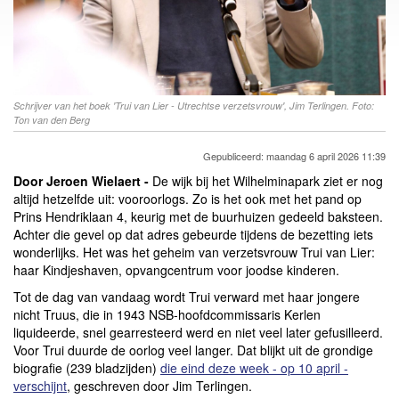
Schrijver van het boek 'Trui van Lier - Utrechtse verzetsvrouw', Jim Terlingen. Foto:
Ton van den Berg
Gepubliceerd: maandag 6 april 2026 11:39
Door Jeroen Wielaert -
De wijk bij het Wilhelminapark ziet er nog
altijd hetzelfde uit: vooroorlogs. Zo is het ook met het pand op
Prins Hendriklaan 4, keurig met de buurhuizen gedeeld baksteen.
Achter die gevel op dat adres gebeurde tijdens de bezetting iets
wonderlijks. Het was het geheim van verzetsvrouw Trui van Lier:
haar Kindjeshaven, opvangcentrum voor joodse kinderen.
Tot de dag van vandaag wordt Trui verward met haar jongere
nicht Truus, die in 1943 NSB-hoofdcommissaris Kerlen
liquideerde, snel gearresteerd werd en niet veel later gefusilleerd.
Voor Trui duurde de oorlog veel langer. Dat blijkt uit de grondige
biografie (239 bladzijden)
die eind deze week - op 10 april -
verschijnt
, geschreven door Jim Terlingen.