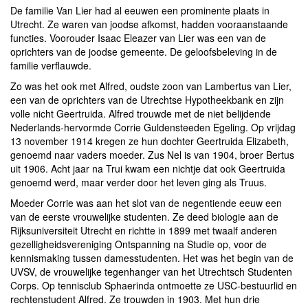
De familie Van Lier had al eeuwen een prominente plaats in
Utrecht. Ze waren van joodse afkomst, hadden vooraanstaande
functies. Voorouder Isaac Eleazer van Lier was een van de
oprichters van de joodse gemeente. De geloofsbeleving in de
familie verflauwde.
Zo was het ook met Alfred, oudste zoon van Lambertus van Lier,
een van de oprichters van de Utrechtse Hypotheekbank en zijn
volle nicht Geertruida. Alfred trouwde met de niet belijdende
Nederlands-hervormde Corrie Guldensteeden Egeling. Op vrijdag
13 november 1914 kregen ze hun dochter Geertruida Elizabeth,
genoemd naar vaders moeder. Zus Nel is van 1904, broer Bertus
uit 1906. Acht jaar na Trui kwam een nichtje dat ook Geertruida
genoemd werd, maar verder door het leven ging als Truus.
Moeder Corrie was aan het slot van de negentiende eeuw een
van de eerste vrouwelijke studenten. Ze deed biologie aan de
Rijksuniversiteit Utrecht en richtte in 1899 met twaalf anderen
gezelligheidsvereniging Ontspanning na Studie op, voor de
kennismaking tussen damesstudenten. Het was het begin van de
UVSV, de vrouwelijke tegenhanger van het Utrechtsch Studenten
Corps. Op tennisclub Sphaerinda ontmoette ze USC-bestuurlid en
rechtenstudent Alfred. Ze trouwden in 1903. Met hun drie