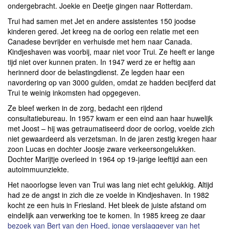
ondergebracht. Joekie en Deetje gingen naar Rotterdam.
Trui had samen met Jet en andere assistentes 150 joodse
kinderen gered. Jet kreeg na de oorlog een relatie met een
Canadese bevrijder en verhuisde met hem naar Canada.
Kindjeshaven was voorbij, maar niet voor Trui. Ze heeft er lange
tijd niet over kunnen praten. In 1947 werd ze er heftig aan
herinnerd door de belastingdienst. Ze legden haar een
navordering op van 3000 gulden, omdat ze hadden becijferd dat
Trui te weinig inkomsten had opgegeven.
Ze bleef werken in de zorg, bedacht een rijdend
consultatiebureau. In 1957 kwam er een eind aan haar huwelijk
met Joost – hij was getraumatiseerd door de oorlog, voelde zich
niet gewaardeerd als verzetsman. In de jaren zestig kregen haar
zoon Lucas en dochter Joosje zware verkeersongelukken.
Dochter Marijtje overleed in 1964 op 19-jarige leeftijd aan een
autoimmuunziekte.
Het naoorlogse leven van Trui was lang niet echt gelukkig. Altijd
had ze de angst in zich die ze voelde in Kindjeshaven. In 1982
kocht ze een huis in Friesland. Het bleek de juiste afstand om
eindelijk aan verwerking toe te komen. In 1985 kreeg ze daar
bezoek van Bert van den Hoed, jonge verslaggever van het