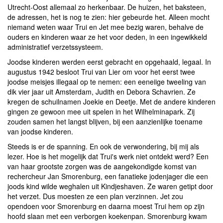
Utrecht-Oost allemaal zo herkenbaar. De huizen, het baksteen,
de adressen, het is nog te zien: hier gebeurde het. Alleen mocht
niemand weten waar Trui en Jet mee bezig waren, behalve de
ouders en kinderen waar ze het voor deden, in een ingewikkeld
administratief verzetssysteem.
Joodse kinderen werden eerst gebracht en opgehaald, legaal. In
augustus 1942 besloot Trui van Lier om voor het eerst twee
joodse meisjes illegaal op te nemen: een eeneiige tweeling van
dik vier jaar uit Amsterdam, Judith en Debora Schavrien. Ze
kregen de schuilnamen Joekie en Deetje. Met de andere kinderen
gingen ze gewoon mee uit spelen in het Wilhelminapark. Zij
zouden samen het langst blijven, bij een aanzienlijke toename
van joodse kinderen.
Steeds is er de spanning. En ook de verwondering, bij mij als
lezer. Hoe is het mogelijk dat Trui's werk niet ontdekt werd? Een
van haar grootste zorgen was de aangekondigde komst van
rechercheur Jan Smorenburg, een fanatieke jodenjager die een
joods kind wilde weghalen uit Kindjeshaven. Ze waren getipt door
het verzet. Dus moesten ze een plan verzinnen. Jet zou
opendoen voor Smorenburg en daarna moest Trui hem op zijn
hoofd slaan met een verborgen koekenpan. Smorenburg kwam