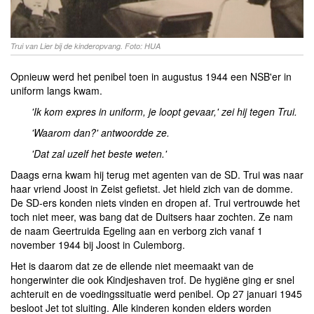
Trui van Lier bij de kinderopvang. Foto: HUA
Opnieuw werd het penibel toen in augustus 1944 een NSB'er in
uniform langs kwam.
'Ik kom expres in uniform, je loopt gevaar,' zei hij tegen Trui.
'Waarom dan?' antwoordde ze.
'Dat zal uzelf het beste weten.'
Daags erna kwam hij terug met agenten van de SD. Trui was naar
haar vriend Joost in Zeist gefietst. Jet hield zich van de domme.
De SD-ers konden niets vinden en dropen af. Trui vertrouwde het
toch niet meer, was bang dat de Duitsers haar zochten. Ze nam
de naam Geertruida Egeling aan en verborg zich vanaf 1
november 1944 bij Joost in Culemborg.
Het is daarom dat ze de ellende niet meemaakt van de
hongerwinter die ook Kindjeshaven trof. De hygiëne ging er snel
achteruit en de voedingssituatie werd penibel. Op 27 januari 1945
besloot Jet tot sluiting. Alle kinderen konden elders worden