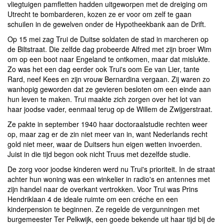
vliegtuigen pamfletten hadden uitgeworpen met de dreiging om
Utrecht te bombarderen, kozen ze er voor om zelf te gaan
schuilen in de gewelven onder de Hypotheekbank aan de Drift.
Op 15 mei zag Trui de Duitse soldaten de stad in marcheren op
de Biltstraat. Die zelfde dag probeerde Alfred met zijn broer Wim
om op een boot naar Engeland te ontkomen, maar dat mislukte.
Zo was het een dag eerder ook Trui's oom Ee van Lier, tante
Rard, neef Kees en zijn vrouw Bernardina vergaan. Zij waren zo
wanhopig geworden dat ze gevieren besloten om een einde aan
hun leven te maken. Trui maakte zich zorgen over het lot van
haar joodse vader, eenmaal terug op de Willem de Zwijgerstraat.
Ze pakte in september 1940 haar doctoraalstudie rechten weer
op, maar zag er de zin niet meer van in, want Nederlands recht
gold niet meer, waar de Duitsers hun eigen wetten invoerden.
Juist in die tijd begon ook nicht Truus met dezelfde studie.
De zorg voor joodse kinderen werd nu Trui's prioriteit. In de straat
achter hun woning was een winkelier in radio's en antennes met
zijn handel naar de overkant vertrokken. Voor Trui was Prins
Hendriklaan 4 de ideale ruimte om een créche en een
kinderpension te beginnen. Ze regelde de vergunningen met
burgemeester Ter Pelkwijk, een goede bekende uit haar tijd bij de