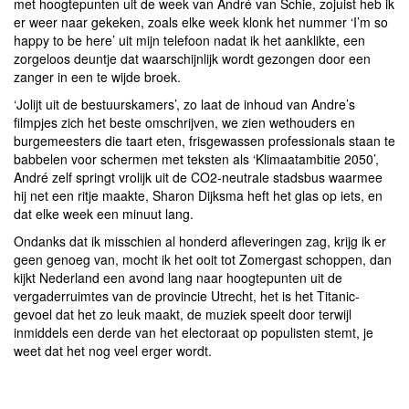
met hoogtepunten uit de week van André van Schie, zojuist heb ik
er weer naar gekeken, zoals elke week klonk het nummer ‘I’m so
happy to be here’ uit mijn telefoon nadat ik het aanklikte, een
zorgeloos deuntje dat waarschijnlijk wordt gezongen door een
zanger in een te wijde broek.
‘Jolijt uit de bestuurskamers’, zo laat de inhoud van Andre’s
filmpjes zich het beste omschrijven, we zien wethouders en
burgemeesters die taart eten, frisgewassen professionals staan te
babbelen voor schermen met teksten als ‘Klimaatambitie 2050’,
André zelf springt vrolijk uit de CO2-neutrale stadsbus waarmee
hij net een ritje maakte, Sharon Dijksma heft het glas op iets, en
dat elke week een minuut lang.
Ondanks dat ik misschien al honderd afleveringen zag, krijg ik er
geen genoeg van, mocht ik het ooit tot Zomergast schoppen, dan
kijkt Nederland een avond lang naar hoogtepunten uit de
vergaderruimtes van de provincie Utrecht, het is het Titanic-
gevoel dat het zo leuk maakt, de muziek speelt door terwijl
inmiddels een derde van het electoraat op populisten stemt, je
weet dat het nog veel erger wordt.