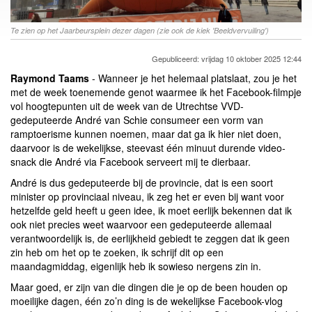
Te zien op het Jaarbeursplein dezer dagen (zie ook de kiek 'Beeldvervuiling')
Gepubliceerd: vrijdag 10 oktober 2025 12:44
Raymond Taams
- Wanneer je het helemaal platslaat, zou je het
met de week toenemende genot waarmee ik het Facebook-filmpje
vol hoogtepunten uit de week van de Utrechtse VVD-
gedeputeerde André van Schie consumeer een vorm van
ramptoerisme kunnen noemen, maar dat ga ik hier niet doen,
daarvoor is de wekelijkse, steevast één minuut durende video-
snack die André via Facebook serveert mij te dierbaar.
André is dus gedeputeerde bij de provincie, dat is een soort
minister op provinciaal niveau, ik zeg het er even bij want voor
hetzelfde geld heeft u geen idee, ik moet eerlijk bekennen dat ik
ook niet precies weet waarvoor een gedeputeerde allemaal
verantwoordelijk is, de eerlijkheid gebiedt te zeggen dat ik geen
zin heb om het op te zoeken, ik schrijf dit op een
maandagmiddag, eigenlijk heb ik sowieso nergens zin in.
Maar goed, er zijn van die dingen die je op de been houden op
moeilijke dagen, één zo’n ding is de wekelijkse Facebook-vlog