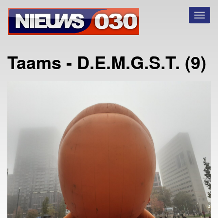
Toggl
naviga
Taams - D.E.M.G.S.T. (9)