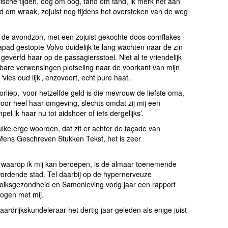
ische tijden, oog om oog, tand om tand, ik merk het aan
nd om wraak, zojuist nog tijdens het oversteken van de weg
n de avondzon, met een zojuist gekochte doos cornflakes
apad gestopte Volvo duidelijk te lang wachten naar de zin
verfd haar op de passagiersstoel. Niet al te vriendelijk
bare verwensingen plotseling naar de voorkant van mijn
vies oud lijk’, enzovoort, echt pure haat.
 doorliep, ‘voor hetzelfde geld is die mevrouw de liefste oma,
voor heel haar omgeving, slechts omdat zij mij een
l ik haar nu tot aidshoer of iets dergelijks’.
ulke erge woorden, dat zit er achter de façade van
Mens Geschreven Stukken Tekst, het is zeer
waarop ik mij kan beroepen, is de almaar toenemende
 wordende stad. Tel daarbij op de hypernerveuze
lksgezondheid en Samenleving vorig jaar een rapport
dogen met mij.
aardrijkskundeleraar het dertig jaar geleden als enige juist