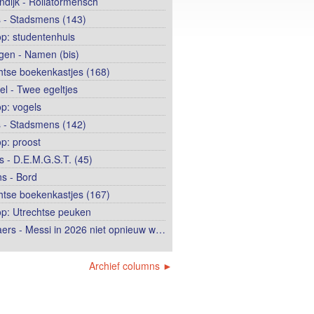
ndijk - Rollatormensch
 - Stadsmens (143)
op: studentenhuis
ngen - Namen (bis)
htse boekenkastjes (168)
el - Twee egeltjes
op: vogels
 - Stadsmens (142)
op: proost
 - D.E.M.G.S.T. (45)
s - Bord
htse boekenkastjes (167)
op: Utrechtse peuken
ers - Messi in 2026 niet opnieuw w…
Archief columns ►