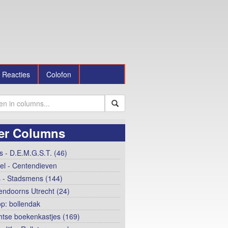
Reacties
Colofon
er Columns
 - D.E.M.G.S.T. (46)
el - Centendieven
 - Stadsmens (144)
ndoorns Utrecht (24)
op: bollendak
htse boekenkastjes (169)