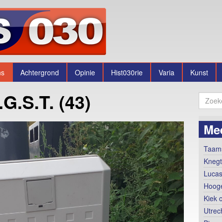
ns
Achtergrond
Opinie
Hist030rie
Varia
Kunst
G.S.T. (43)
Me
Taams
Knegt
Lucas
Hooge
Kiek 
Utrec