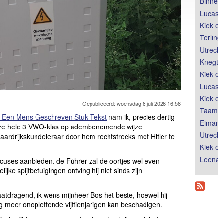
Binne
Lucas
Kiek 
Terli
Utrec
Knegt
Kiek 
Lucas
Kiek 
Gepubliceerd: woensdag 8 juli 2026 16:58
Taams
r Een Mens Geschreven Stuk Tekst
nam ik, precies dertig
Eiman
 onze hele 3 VWO-klas op adembenemende wijze
Utrec
aardrijkskundeleraar door hem rechtstreeks met Hitler te
Kiek 
Leena
excuses aanbieden, de Führer zal de oortjes wel even
lijke spijtbetuigingen ontving hij niet sinds zijn
aatdragend, ik wens mijnheer Bos het beste, hoewel hij
nog meer onoplettende vijftienjarigen kan beschadigen.