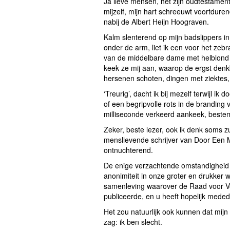
Ja lieve mensen, het zijn oudtestament
mijzelf, mijn hart schreeuwt voortdure
nabij de Albert Heijn Hoograven.
Kalm slenterend op mijn badslippers i
onder de arm, liet ik een voor het zebr
van de middelbare dame met helblond ge
keek ze mij aan, waarop de ergst denk
hersenen schoten, dingen met ziektes, ‘
‘Treurig’, dacht ik bij mezelf terwijl ik
of een begripvolle rots in de branding 
milliseconde verkeerd aankeek, bestempe
Zeker, beste lezer, ook ik denk soms z
menslievende schrijver van Door Een 
ontnuchterend.
De enige verzachtende omstandigheid 
anonimiteit in onze groter en drukker
samenleving waarover de Raad voor Vo
publiceerde, en u heeft hopelijk mede
Het zou natuurlijk ook kunnen dat mijn 
zag: ik ben slecht.