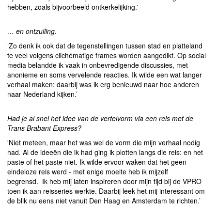
hebben, zoals bijvoorbeeld ontkerkelijking.'
… en ontzuiling.
‘Zo denk ik ook dat de tegenstellingen tussen stad en platteland
te veel volgens clichématige frames worden aangedikt. Op social
media belandde ik vaak in onbevredigende discussies, met
anonieme en soms vervelende reacties. Ik wilde een wat langer
verhaal maken; daarbij was ik erg benieuwd naar hoe anderen
naar Nederland kijken.’
Had je al snel het idee van de vertelvorm via een reis met de
Trans Brabant Express?
'Niet meteen, maar het was wel de vorm die mijn verhaal nodig
had. Al de ideeën die ik had ging ik plotten langs die reis: en het
paste of het paste niet. Ik wilde ervoor waken dat het geen
eindeloze reis werd - met enige moeite heb ik mijzelf
begrensd. Ik heb mij laten inspireren door mijn tijd bij de VPRO
toen ik aan reisseries werkte. Daarbij leek het mij interessant om
de blik nu eens niet vanuit Den Haag en Amsterdam te richten.’