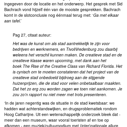
ingegeven door de locatie en het onderwerp. Het gesprek met Sid
Bachrach vond hijzelf één van de mooiste gesprekken. Bachrach
komt in de slotconclusie nog éénmaal terug met: ‘
Ga met elkaar
aan tafel
.’
Pag 27, citaat auteur:
Het was de kunst om als stad aantrekkelijk te zijn voor
bedrijven en werknemers, en TivoliVredenburg zou daarbij
weleens het verschil kunnen maken. De creatieve stad en de
creatieve klasse waren upcoming, met dank aan het
boek The Rise of the Creative Class van Richard Florida. Het
is cynisch om te moeten constateren dat het project van de
creatieve stad onbedoeld bijdroeg aan de stijgende
huizenprijzen, die de stad voor velen onbetaalbaar maakten.
Dat het zo erg zou worden zagen we toen niet aankomen. Je
zou zo’n rapport nu niet meer met trots presenteren.
‘In de jaren negentig was de situatie in de stad kwetsbaar: we
hadden wat achterstandswijken, en drugsproblematiek rondom
Hoog Catharijne. Uit een wetenschappelijk onderzoek bleek dat -
meer dan een museum, waar vooral toeristen af en toe op
afkomen - een muziek/cultuurpodium met (inter)nationale allure