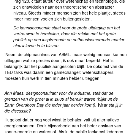
Pag 120, citaat auteur over wetenschap en technologie, die
zich ontwikkelen naar een theoretischer en abstracter
niveau. Steeds minder mensen zien het hele plaatje, steeds
meer mensen voelen zich buitengesloten.
De kenniseconomie staat voor de grote uitdaging om het
vertrouwen te herstellen, door die relatie met het grote
publiek op een inspirerende en enthousiasmerende manier
nieuw leven in te blazen.
‘Neem de chipmachines van ASML: maar weinig mensen kunnen
uitleggen wat ze precies doen, ik ook maar beperkt. Het is
belangrijk dat het publiek aangesloten blijft. De opkomst van de
TED-talks was daarin een gamechanger: wetenschappers
moesten hun werk in tien minuten helder uitleggen.’
Ann Maes, designconsultant voor de industrie, stelt dat de
grenzen van de groei al in 2008 al bereikt waren (blijkt uit de
Earth Overshoot Day die ieder jaar eerder komt). Waar sta jij in
die discussie?
‘Ik geloof dat er nog veel winst te behalen valt uit alternatieve
energiebronnen. Denk bijvoorbeeld aan het beter opslaan van
zonne-energie en waterstof. Als in de nabije toekomst iedereen