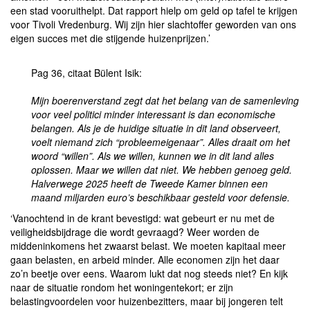
een stad vooruithelpt. Dat rapport hielp om geld op tafel te krijgen
voor Tivoli Vredenburg. Wij zijn hier slachtoffer geworden van ons
eigen succes met die stijgende huizenprijzen.’
Pag 36, citaat Bülent Isik:
Mijn boerenverstand zegt dat het belang van de samenleving
voor veel politici minder interessant is dan economische
belangen. Als je de huidige situatie in dit land observeert,
voelt niemand zich “probleemeigenaar”. Alles draait om het
woord “willen”. Als we willen, kunnen we in dit land alles
oplossen. Maar we willen dat niet. We hebben genoeg geld.
Halverwege 2025 heeft de Tweede Kamer binnen een
maand miljarden euro’s beschikbaar gesteld voor defensie.
‘Vanochtend in de krant bevestigd: wat gebeurt er nu met de
veiligheidsbijdrage die wordt gevraagd? Weer worden de
middeninkomens het zwaarst belast. We moeten kapitaal meer
gaan belasten, en arbeid minder. Alle economen zijn het daar
zo’n beetje over eens. Waarom lukt dat nog steeds niet? En kijk
naar de situatie rondom het woningentekort; er zijn
belastingvoordelen voor huizenbezitters, maar bij jongeren telt