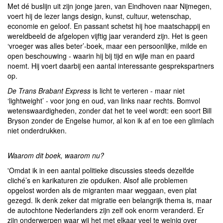
Met dé buslijn uit zijn jonge jaren, van Eindhoven naar Nijmegen,
voert hij de lezer langs design, kunst, cultuur, wetenschap,
economie en geloof. En passant schetst hij hoe maatschappij en
wereldbeeld de afgelopen vijftig jaar veranderd zijn. Het is geen
‘vroeger was alles beter’-boek, maar een persoonlijke, milde en
open beschouwing - waarin hij bij tijd en wijle man en paard
noemt. Hij voert daarbij een aantal interessante gesprekspartners
op.
De Trans Brabant Express
is licht te verteren - maar niet
‘lightweight’ - voor jong en oud, van links naar rechts. Bomvol
wetenswaardigheden, zonder dat het te veel wordt: een soort Bill
Bryson zonder de Engelse humor, al kon ik af en toe een glimlach
niet onderdrukken.
Waarom dit boek, waarom nu?
'Omdat ik in een aantal politieke discussies steeds dezelfde
cliché’s en karikaturen zie opduiken. Alsof alle problemen
opgelost worden als de migranten maar weggaan, even plat
gezegd. Ik denk zeker dat migratie een belangrijk thema is, maar
de autochtone Nederlanders zijn zelf ook enorm veranderd. Er
zijn onderwerpen waar wij het met elkaar veel te weinig over