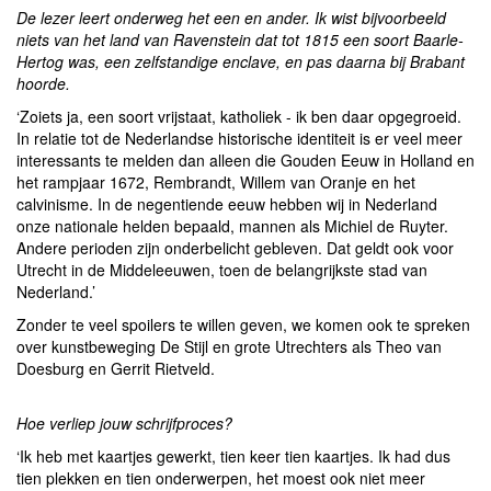
De lezer leert onderweg het een en ander. Ik wist bijvoorbeeld
niets van het land van Ravenstein dat tot 1815 een soort Baarle-
Hertog was, een zelfstandige enclave, en pas daarna bij Brabant
hoorde.
‘Zoiets ja, een soort vrijstaat, katholiek - ik ben daar opgegroeid.
In relatie tot de Nederlandse historische identiteit is er veel meer
interessants te melden dan alleen die Gouden Eeuw in Holland en
het rampjaar 1672, Rembrandt, Willem van Oranje en het
calvinisme. In de negentiende eeuw hebben wij in Nederland
onze nationale helden bepaald, mannen als Michiel de Ruyter.
Andere perioden zijn onderbelicht gebleven. Dat geldt ook voor
Utrecht in de Middeleeuwen, toen de belangrijkste stad van
Nederland.’
Zonder te veel spoilers te willen geven, we komen ook te spreken
over kunstbeweging De Stijl en grote Utrechters als Theo van
Doesburg en Gerrit Rietveld.
Hoe verliep jouw schrijfproces?
‘Ik heb met kaartjes gewerkt, tien keer tien kaartjes. Ik had dus
tien plekken en tien onderwerpen, het moest ook niet meer