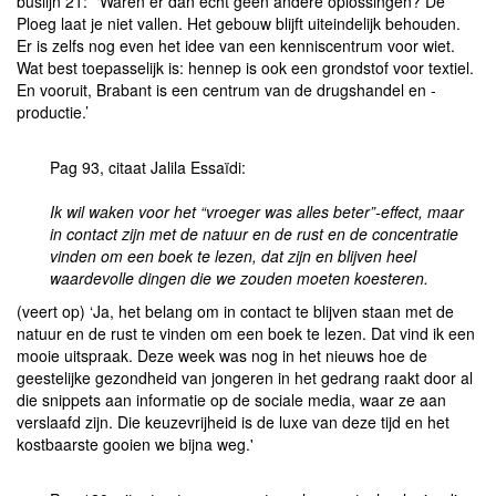
buslijn 21: ‘Waren er dan echt geen andere oplossingen? De
Ploeg laat je niet vallen. Het gebouw blijft uiteindelijk behouden.
Er is zelfs nog even het idee van een kenniscentrum voor wiet.
Wat best toepasselijk is: hennep is ook een grondstof voor textiel.
En vooruit, Brabant is een centrum van de drugshandel en -
productie.’
Pag 93, citaat Jalila Essaïdi:
Ik wil waken voor het “vroeger was alles beter”-effect, maar
in contact zijn met de natuur en de rust en de concentratie
vinden om een boek te lezen, dat zijn en blijven heel
waardevolle dingen die we zouden moeten koesteren.
(veert op) ‘Ja, het belang om in contact te blijven staan met de
natuur en de rust te vinden om een boek te lezen. Dat vind ik een
mooie uitspraak. Deze week was nog in het nieuws hoe de
geestelijke gezondheid van jongeren in het gedrang raakt door al
die snippets aan informatie op de sociale media, waar ze aan
verslaafd zijn. Die keuzevrijheid is de luxe van deze tijd en het
kostbaarste gooien we bijna weg.'