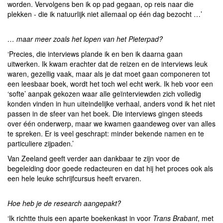
worden. Vervolgens ben ik op pad gegaan, op reis naar die
plekken - die ik natuurlijk niet allemaal op één dag bezocht …’
… maar meer zoals het lopen van het Pieterpad?
‘Precies, die interviews plande ik en ben ik daarna gaan
uitwerken. Ik kwam erachter dat de reizen en de interviews leuk
waren, gezellig vaak, maar als je dat moet gaan componeren tot
een leesbaar boek, wordt het toch wel echt werk. Ik heb voor een
‘softe’ aanpak gekozen waar alle geïnterviewden zich volledig
konden vinden in hun uiteindelijke verhaal, anders vond ik het niet
passen in de sfeer van het boek. Die interviews gingen steeds
over één onderwerp, maar we kwamen gaandeweg over van alles
te spreken. Er is veel geschrapt: minder bekende namen en te
particuliere zijpaden.’
Van Zeeland geeft verder aan dankbaar te zijn voor de
begeleiding door goede redacteuren en dat hij het proces ook als
een hele leuke schrijfcursus heeft ervaren.
Hoe heb je de research aangepakt?
‘Ik richtte thuis een aparte boekenkast in voor
Trans Brabant
, met