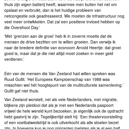
thuis zijn eigen batterij heeft, waarmee men buiten het net om
opslaat en verbruikt, dan is het huidige probleem van
netcongestie ook geadresseerd. We moeten de infrastructuur nog
veel meer ontwikkelen. Dat zal een positieve invloed hebben op
die Overshoot Day.'
'Met ‘grenzen aan de groei’ heb ik in zoverre moeite dat de
mensen de drive bezitten om te willen groeien. Dan verwijs ik
naar de bredere definitie van econoom Arnold Heertje: dat groei
goed is, maar dat je die niet altijd moet zoeken in meer geld
verdienen.’
Eén van de mensen die Van Zeeland had willen spreken was
Ruud Gullit. ‘Het Europees Kampioenschap van 1988 was
misschien wel hét hoogtepunt van de multiculturele samenleving.’
Gullit gaf niet thuis.
Van Zeeland worstelt, net als vele Nederlanders, met migratie,
blijkens zijn pleidooi dat als je met een Nederlands paspoort
vrijwel de hele wereld kunt bezoeken, je eigenlijk ook de opdracht
hebt gastvrij te zijn. Tegelijkertijd stelt hij: ‘Een theatervoorstelling
of een voetbalwedstrijd is ook uitverkocht als alle stoelen bezet
zijn. In hoeverre kun je nog migranten toelaten als je al een half