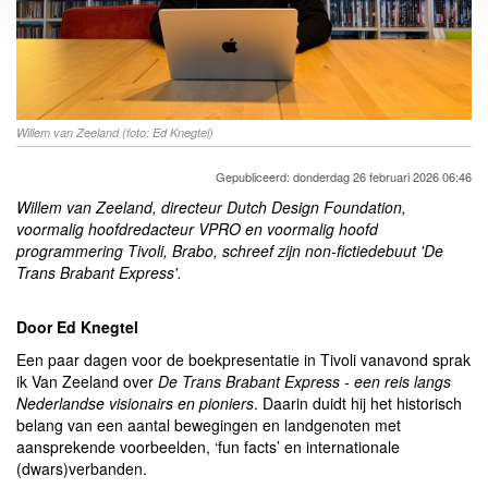
Willem van Zeeland (foto: Ed Knegtel)
Gepubliceerd: donderdag 26 februari 2026 06:46
Willem van Zeeland, directeur Dutch Design Foundation,
voormalig hoofdredacteur VPRO en voormalig hoofd
programmering Tivoli, Brabo, schreef zijn non-fictiedebuut 'De
Trans Brabant Express'.
Door Ed Knegtel
Een paar dagen voor de boekpresentatie in Tivoli vanavond sprak
ik Van Zeeland over
De Trans Brabant Express - een reis langs
Nederlandse visionairs en pioniers
. Daarin duidt hij het historisch
belang van een aantal bewegingen en landgenoten met
aansprekende voorbeelden, ‘fun facts’ en internationale
(dwars)verbanden.