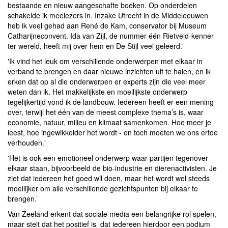
bestaande en nieuw aangeschafte boeken. Op onderdelen
schakelde ik meelezers in. Inzake Utrecht in de Middeleeuwen
heb ik veel gehad aan René de Kam, conservator bij Museum
Catharijneconvent. Ida van Zijl, de nummer één Rietveld-kenner
ter wereld, heeft mij over hem en De Stijl veel geleerd.'
'Ik vind het leuk om verschillende onderwerpen met elkaar in
verband te brengen en daar nieuwe inzichten uit te halen, en ik
erken dat op al die onderwerpen er experts zijn die veel meer
weten dan ik. Het makkelijkste en moeilijkste onderwerp
tegelijkertijd vond ik de landbouw. Iedereen heeft er een mening
over, terwijl het één van de meest complexe thema’s is, waar
economie, natuur, milieu en klimaat samenkomen. Hoe meer je
leest, hoe ingewikkelder het wordt - en toch moeten we ons ertoe
verhouden.'
'Het is ook een emotioneel onderwerp waar partijen tegenover
elkaar staan, bijvoorbeeld de bio-industrie en dierenactivisten. Je
ziet dat iedereen het goed wil doen, maar het wordt wel steeds
moeilijker om alle verschillende gezichtspunten bij elkaar te
brengen.’
Van Zeeland erkent dat sociale media een belangrijke rol spelen,
maar stelt dat het positief is dat iedereen hierdoor een podium