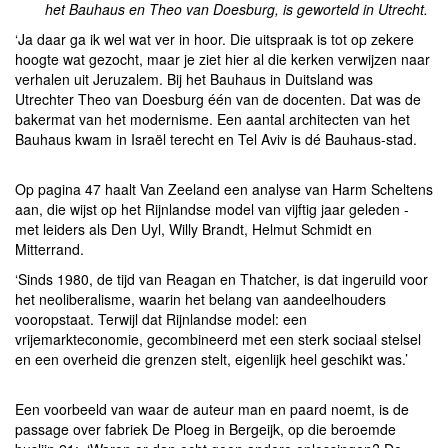
het Bauhaus en Theo van Doesburg, is geworteld in Utrecht.
‘Ja daar ga ik wel wat ver in hoor. Die uitspraak is tot op zekere
hoogte wat gezocht, maar je ziet hier al die kerken verwijzen naar
verhalen uit Jeruzalem. Bij het Bauhaus in Duitsland was
Utrechter Theo van Doesburg één van de docenten. Dat was de
bakermat van het modernisme. Een aantal architecten van het
Bauhaus kwam in Israël terecht en Tel Aviv is dé Bauhaus-stad.
Op pagina 47 haalt Van Zeeland een analyse van Harm Scheltens
aan, die wijst op het Rijnlandse model van vijftig jaar geleden -
met leiders als Den Uyl, Willy Brandt, Helmut Schmidt en
Mitterrand.
‘Sinds 1980, de tijd van Reagan en Thatcher, is dat ingeruild voor
het neoliberalisme, waarin het belang van aandeelhouders
vooropstaat. Terwijl dat Rijnlandse model: een
vrijemarkteconomie, gecombineerd met een sterk sociaal stelsel
en een overheid die grenzen stelt, eigenlijk heel geschikt was.’
Een voorbeeld van waar de auteur man en paard noemt, is de
passage over fabriek De Ploeg in Bergeijk, op die beroemde